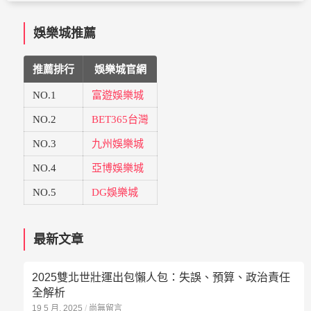
娛樂城推薦
推薦排行
娛樂城官網
NO.1
富遊娛樂城
NO.2
BET365台灣
NO.3
九州娛樂城
NO.4
亞博娛樂城
NO.5
DG娛樂城
最新文章
頁
頁
頁
頁
2025雙北世壯運出包懶人包：失誤、預算、政治責任
面
面
面
面
全解析
19 5 月, 2025
尚無留言