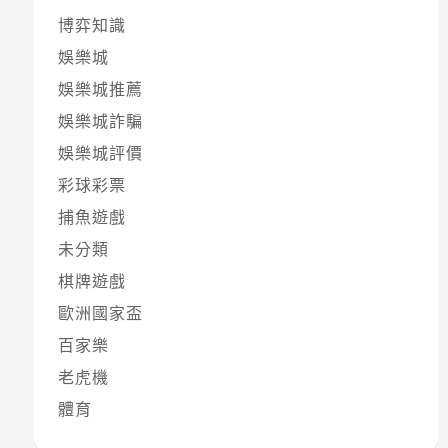
博弈知識
娛樂城
娛樂城推薦
娛樂城詐騙
娛樂城評價
彩球彩票
捕魚遊戲
未分類
棋牌遊戲
歐洲國家盃
百家樂
老虎機
體育