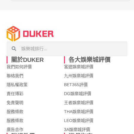
搜
搜
尋
尋
關於DUKER
各大娛樂城評價
我們如何評價
富遊娛樂城評價
聯絡我們
九州娛樂城評價
隱私權政策
BET365評價
責任博彩
DG娛樂城評價
免責聲明
王者娛樂城評價
服務條款
THA娛樂城評價
服務條款
LEO娛樂城評價
廣告合作
3A娛樂城評價