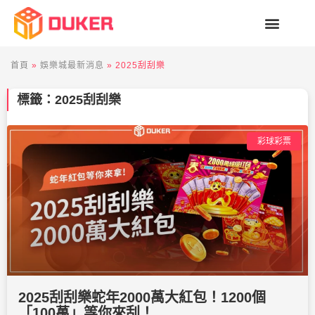
跳
至
主
要
首頁
»
娛樂城最新消息
»
2025刮刮樂
內
容
標籤：2025刮刮樂
彩球彩票
2025刮刮樂蛇年2000萬大紅包！1200個
「100萬」等你來刮！