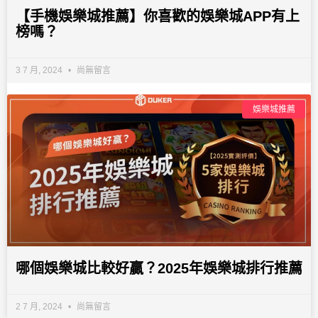
【手機娛樂城推薦】你喜歡的娛樂城APP有上
榜嗎？
3 7 月, 2024
尚無留言
娛樂城推薦
哪個娛樂城比較好贏？2025年娛樂城排行推薦
2 7 月, 2024
尚無留言