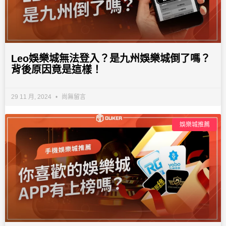
Leo娛樂城無法登入？是九州娛樂城倒了嗎？
背後原因竟是這樣！
29 11 月, 2024
尚無留言
娛樂城推薦