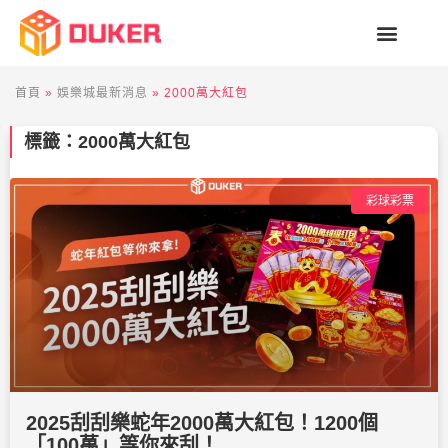
跳
至
主
要
首頁
»
娛樂城最新消息
»
2000萬大紅包
內
容
標籤：2000萬大紅包
彩球彩票
2025刮刮樂蛇年2000萬大紅包！1200個
「100萬」等你來刮！