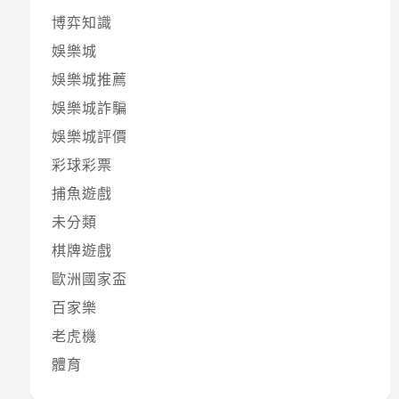
博弈知識
娛樂城
娛樂城推薦
娛樂城詐騙
娛樂城評價
彩球彩票
捕魚遊戲
未分類
棋牌遊戲
歐洲國家盃
百家樂
老虎機
體育