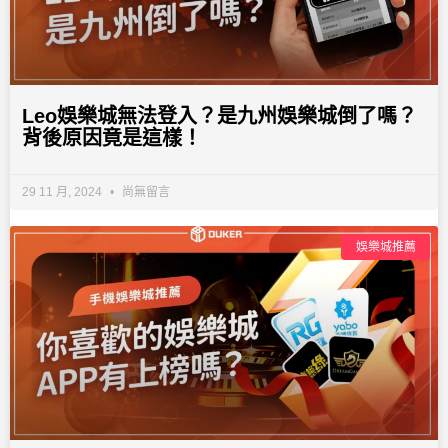
Leo娛樂城無法登入？是九州娛樂城倒了嗎？
背後原因竟是這樣！
29 11 月, 2024
尚無留言
娛樂城推薦