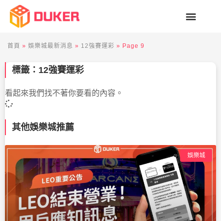
跳
至
主
要
首頁
»
娛樂城最新消息
»
12強賽運彩
»
Page 9
內
容
標籤：12強賽運彩
看起來我們找不著你要看的內容。
其他娛樂城推薦
娛樂城