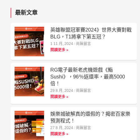
最新文章
頁
頁
頁
頁
頁
英雄聯盟冠軍賽2024》世界大賽對戰
面
面
面
面
面
BLG，T1將拿下第五冠？
1 11 月, 2024
尚無留言
閱讀更多 »
RG電子最新老虎機遊戲《鮨
Sushi》，96％返還率，最高5000
倍！
29 8 月, 2024
尚無留言
閱讀更多 »
娛樂城破解真的還假的？揭密百家樂
預測程式！
27 8 月, 2024
尚無留言
閱讀更多 »