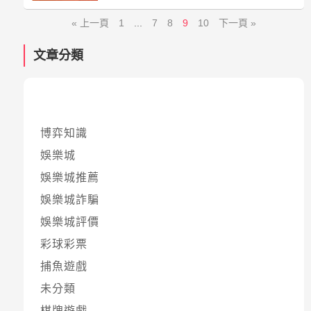
« 上一頁
1
...
7
8
9
10
下一頁 »
文章分類
博弈知識
娛樂城
娛樂城推薦
娛樂城詐騙
娛樂城評價
彩球彩票
捕魚遊戲
未分類
棋牌遊戲