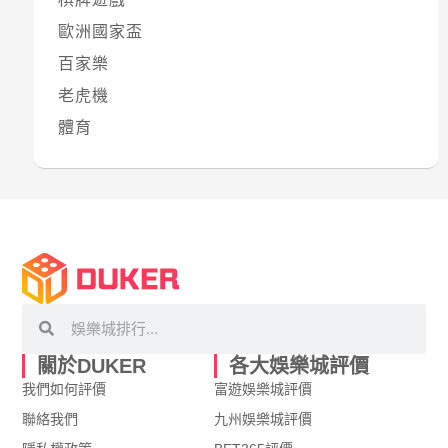
歐洲國家盃
百家樂
老虎機
體育
搜
搜
尋
尋
關於DUKER
各大娛樂城評價
我們如何評價
富遊娛樂城評價
聯絡我們
九州娛樂城評價