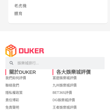
老虎機
體育
搜
搜
尋
尋
關於DUKER
各大娛樂城評價
我們如何評價
富遊娛樂城評價
聯絡我們
九州娛樂城評價
隱私權政策
BET365評價
責任博彩
DG娛樂城評價
免責聲明
王者娛樂城評價