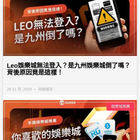
Leo娛樂城無法登入？是九州娛樂城倒了嗎？
背後原因竟是這樣！
29 11 月, 2024
尚無留言
娛樂城推薦