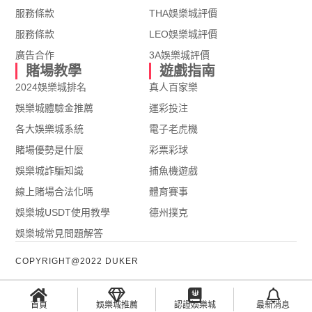
服務條款
THA娛樂城評價
服務條款
LEO娛樂城評價
廣告合作
3A娛樂城評價
賭場教學
遊戲指南
2024娛樂城排名
真人百家樂
娛樂城體驗金推薦
運彩投注
各大娛樂城系統
電子老虎機
賭場優勢是什麼
彩票彩球
娛樂城詐騙知識
捕魚機遊戲
線上賭場合法化嗎
體育賽事
娛樂城USDT使用教學
德州撲克
娛樂城常見問題解答
COPYRIGHT@2022 DUKER
首頁
娛樂城推薦
認證娛樂城
最新消息