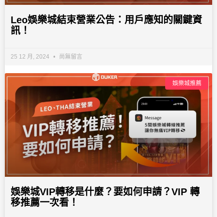
Leo娛樂城結束營業公告：用戶應知的關鍵資
訊！
25 12 月, 2024
尚無留言
娛樂城推薦
娛樂城VIP轉移是什麼？要如何申請？VIP 轉
移推薦一次看！