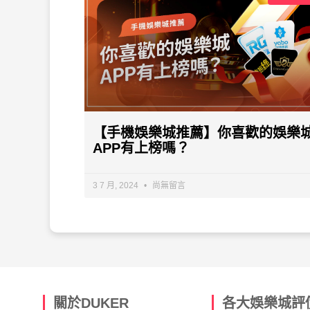
【手機娛樂城推薦】你喜歡的娛樂
APP有上榜嗎？
3 7 月, 2024
尚無留言
關於DUKER
各大娛樂城評