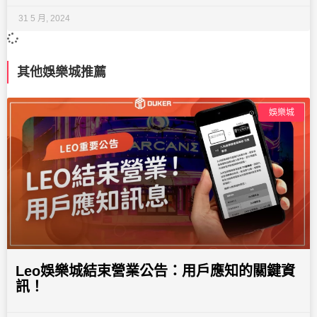
31 5 月, 2024
其他娛樂城推薦
娛樂城
Leo娛樂城結束營業公告：用戶應知的關鍵資
訊！