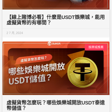
【線上賭博必看】什麼是USDT娛樂城，能用
虛擬貨幣的有哪間？
2 7 月, 2024
娛樂城推薦
虛擬貨幣怎麼玩？哪些娛樂城開放USDT泰達
幣儲值？