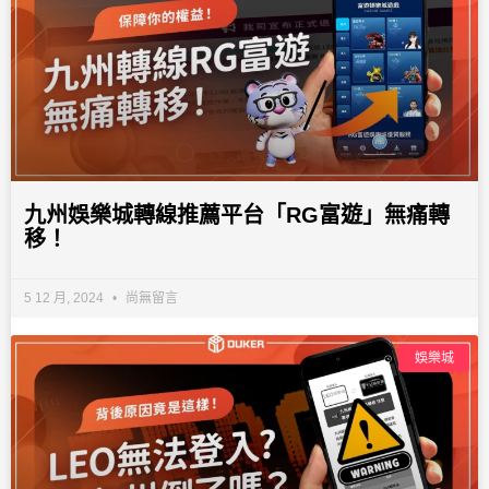
九州娛樂城轉線推薦平台「RG富遊」無痛轉
移！
5 12 月, 2024
尚無留言
娛樂城