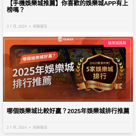
【手機娛樂城推薦】你喜歡的娛樂城APP有上
榜嗎？
3 7 月, 2024
尚無留言
娛樂城推薦
哪個娛樂城比較好贏？2025年娛樂城排行推薦
2 7 月, 2024
尚無留言