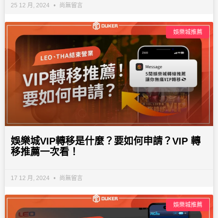
25 12 月, 2024
尚無留言
娛樂城推薦
娛樂城VIP轉移是什麼？要如何申請？VIP 轉
移推薦一次看！
17 12 月, 2024
尚無留言
娛樂城推薦