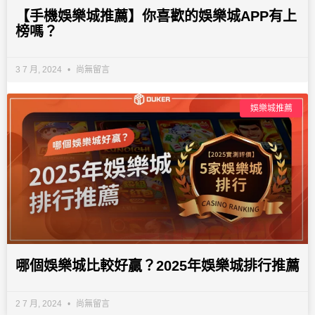
【手機娛樂城推薦】你喜歡的娛樂城APP有上
榜嗎？
3 7 月, 2024
尚無留言
娛樂城推薦
哪個娛樂城比較好贏？2025年娛樂城排行推薦
2 7 月, 2024
尚無留言