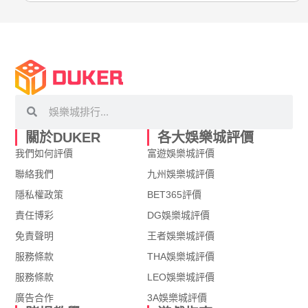
搜
搜
尋
尋
關於DUKER
各大娛樂城評價
我們如何評價
富遊娛樂城評價
聯絡我們
九州娛樂城評價
隱私權政策
BET365評價
責任博彩
DG娛樂城評價
免責聲明
王者娛樂城評價
服務條款
THA娛樂城評價
服務條款
LEO娛樂城評價
廣告合作
3A娛樂城評價