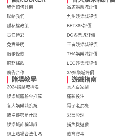
我們如何評價
富遊娛樂城評價
聯絡我們
九州娛樂城評價
隱私權政策
BET365評價
責任博彩
DG娛樂城評價
免責聲明
王者娛樂城評價
服務條款
THA娛樂城評價
服務條款
LEO娛樂城評價
廣告合作
3A娛樂城評價
賭場教學
遊戲指南
2024娛樂城排名
真人百家樂
娛樂城體驗金推薦
運彩投注
各大娛樂城系統
電子老虎機
賭場優勢是什麼
彩票彩球
娛樂城詐騙知識
捕魚機遊戲
線上賭場合法化嗎
體育賽事