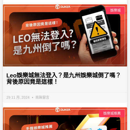
娛樂城
Leo娛樂城無法登入？是九州娛樂城倒了嗎？
背後原因竟是這樣！
29 11 月, 2024
尚無留言
娛樂城推薦