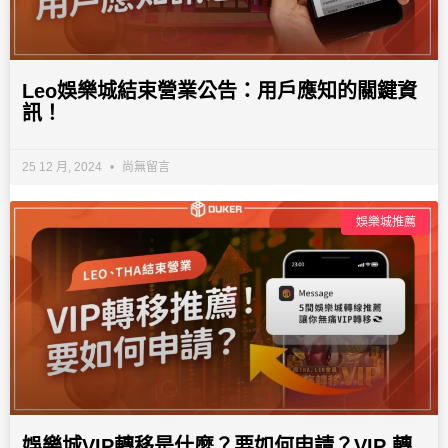
Leo娛樂城結束營業公告：用戶應知的關鍵資
訊！
25 12 月, 2024
尚無留言
娛樂城推薦
娛樂城VIP轉移是什麼？要如何申請？VIP 轉