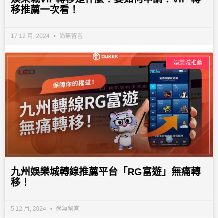
移推薦一次看！
17 12 月, 2024
尚無留言
娛樂城推薦
九州娛樂城轉線推薦平台「RG富遊」無痛轉
移！
5 12 月, 2024
尚無留言