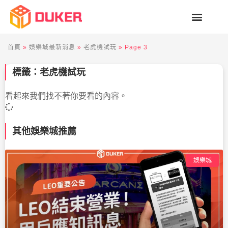
跳
至
主
要
首頁
»
娛樂城最新消息
»
老虎機試玩
»
Page 3
內
容
標籤：老虎機試玩
看起來我們找不著你要看的內容。
其他娛樂城推薦
娛樂城