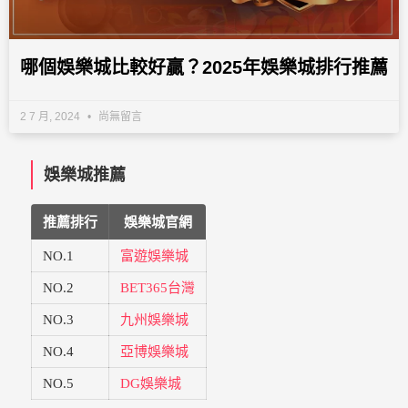
哪個娛樂城比較好贏？2025年娛樂城排行推薦
2 7 月, 2024
尚無留言
娛樂城推薦
推薦排行
娛樂城官網
NO.1
富遊娛樂城
NO.2
BET365台灣
NO.3
九州娛樂城
NO.4
亞博娛樂城
NO.5
DG娛樂城