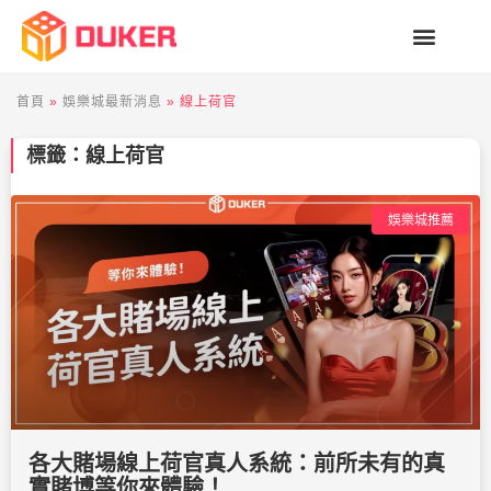
跳
至
主
要
首頁
»
娛樂城最新消息
»
線上荷官
內
容
標籤：線上荷官
娛樂城推薦
各大賭場線上荷官真人系統：前所未有的真
實賭博等你來體驗！