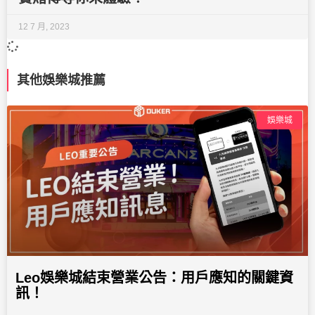
12 7 月, 2023
其他娛樂城推薦
娛樂城
Leo娛樂城結束營業公告：用戶應知的關鍵資
訊！