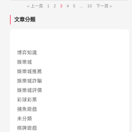
« 上一頁
1
2
3
4
5
...
10
下一頁 »
文章分類
博弈知識
娛樂城
娛樂城推薦
娛樂城詐騙
娛樂城評價
彩球彩票
捕魚遊戲
未分類
棋牌遊戲