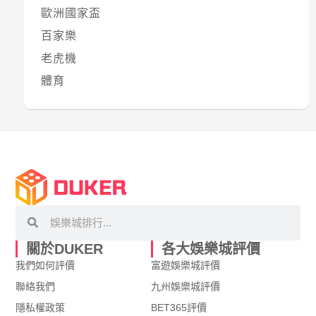
歐洲國家盃
百家樂
老虎機
體育
搜
搜
尋
尋
關於DUKER
各大娛樂城評價
我們如何評價
富遊娛樂城評價
聯絡我們
九州娛樂城評價
隱私權政策
BET365評價