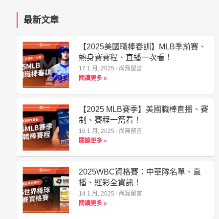
最新文章
頁
頁
頁
頁
頁
頁
【2025美國職棒春訓】MLB季前賽、
面
面
面
面
面
面
熱身賽賽程、直播一次看！
17 1 月, 2025
尚無留言
閱讀更多 »
【2025 MLB賽季】美國職棒直播、賽
制、賽程一篇看！
16 1 月, 2025
尚無留言
閱讀更多 »
2025WBC資格賽：中華隊名單、直
播、運彩全資訊！
14 1 月, 2025
尚無留言
閱讀更多 »