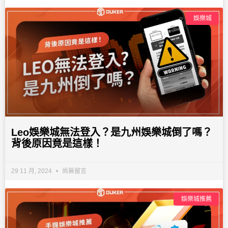
娛樂城
Leo娛樂城無法登入？是九州娛樂城倒了嗎？
背後原因竟是這樣！
29 11 月, 2024
尚無留言
娛樂城推薦