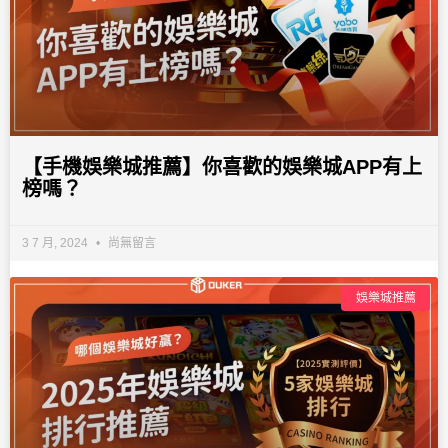
【手機娛樂城推薦】你喜歡的娛樂城APP有上
榜嗎？
3 7 月, 2024
尚無留言
娛樂城推薦