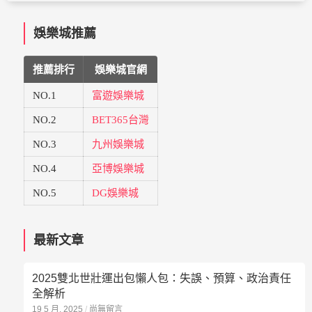
娛樂城推薦
推薦排行
娛樂城官網
NO.1
富遊娛樂城
NO.2
BET365台灣
NO.3
九州娛樂城
NO.4
亞博娛樂城
NO.5
DG娛樂城
最新文章
頁
頁
頁
頁
2025雙北世壯運出包懶人包：失誤、預算、政治責任
面
面
面
面
全解析
19 5 月, 2025
尚無留言