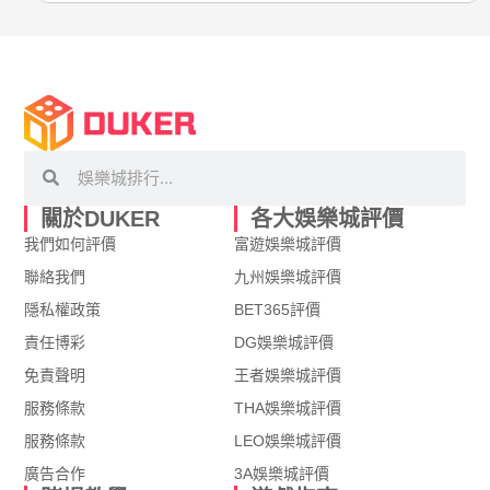
搜
搜
尋
尋
關於DUKER
各大娛樂城評價
我們如何評價
富遊娛樂城評價
聯絡我們
九州娛樂城評價
隱私權政策
BET365評價
責任博彩
DG娛樂城評價
免責聲明
王者娛樂城評價
服務條款
THA娛樂城評價
服務條款
LEO娛樂城評價
廣告合作
3A娛樂城評價