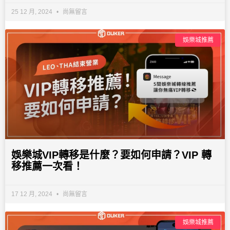
25 12 月, 2024
尚無留言
娛樂城推薦
娛樂城VIP轉移是什麼？要如何申請？VIP 轉
移推薦一次看！
17 12 月, 2024
尚無留言
娛樂城推薦