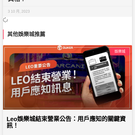
3 10 月, 2023
其他娛樂城推薦
娛樂城
Leo娛樂城結束營業公告：用戶應知的關鍵資
訊！