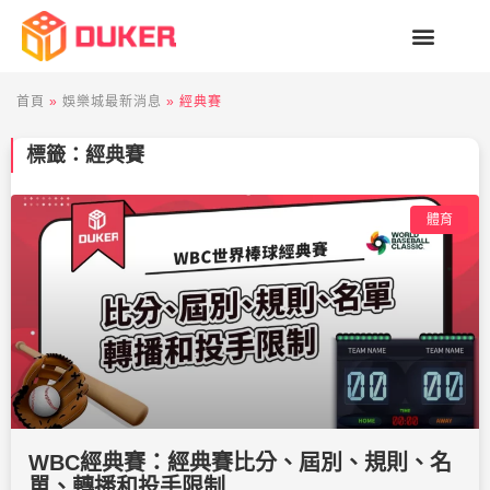
跳
至
主
要
首頁
»
娛樂城最新消息
»
經典賽
內
容
標籤：經典賽
體育
WBC經典賽：經典賽比分、屆別、規則、名
單、轉播和投手限制