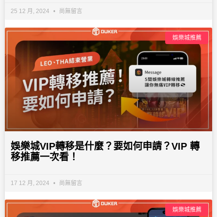
25 12 月, 2024
尚無留言
娛樂城推薦
娛樂城VIP轉移是什麼？要如何申請？VIP 轉
移推薦一次看！
17 12 月, 2024
尚無留言
娛樂城推薦