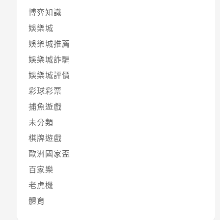
博弈知識
娛樂城
娛樂城推薦
娛樂城詐騙
娛樂城評價
彩球彩票
捕魚遊戲
未分類
棋牌遊戲
歐洲國家盃
百家樂
老虎機
體育