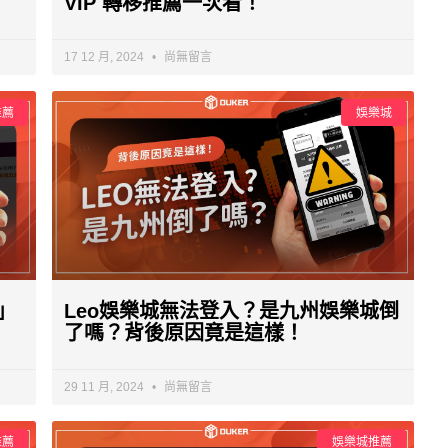
VIP 轉移推薦一次看！
17 12 月, 2024
尚無留言
推薦
娛樂城
」
Leo娛樂城無法登入？是九州娛樂城倒
了嗎？背後原因竟是這樣！
29 11 月, 2024
尚無留言
推薦
娛樂城推薦