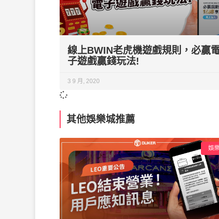
線上BWIN老虎機遊戲規則，必贏
子遊戲贏錢玩法!
3 9 月, 2020
其他娛樂城推薦
娛