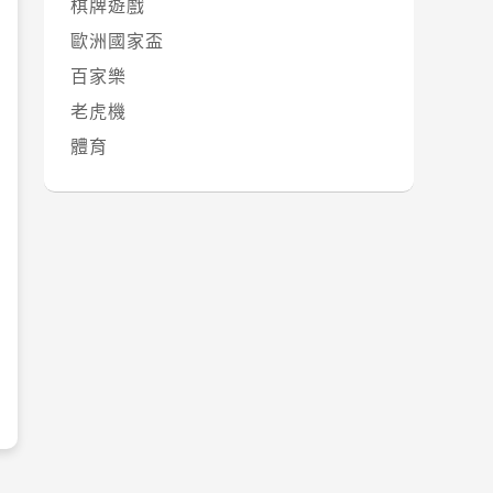
棋牌遊戲
歐洲國家盃
百家樂
老虎機
體育