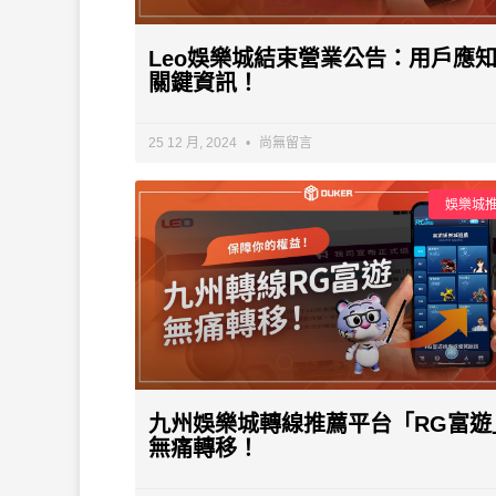
Leo娛樂城結束營業公告：用戶應
關鍵資訊！
25 12 月, 2024
尚無留言
娛樂城
九州娛樂城轉線推薦平台「RG富遊
無痛轉移！