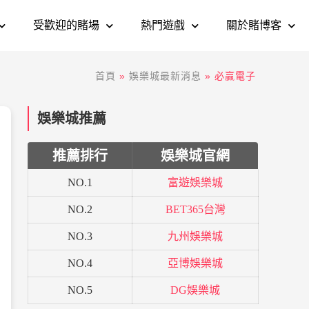
受歡迎的賭場
熱門遊戲
關於賭博客
首頁
»
娛樂城最新消息
»
必贏電子
娛樂城推薦
推薦排行
娛樂城官網
NO.1
富遊娛樂城
NO.2
BET365台灣
NO.3
九州娛樂城
NO.4
亞博娛樂城
NO.5
DG娛樂城