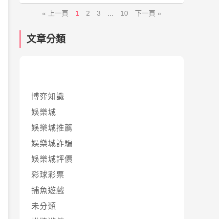
« 上一頁
1
2
3
...
10
下一頁 »
文章分類
博弈知識
娛樂城
娛樂城推薦
娛樂城詐騙
娛樂城評價
彩球彩票
捕魚遊戲
未分類