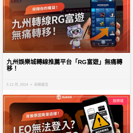
九州娛樂城轉線推薦平台「RG富遊」無痛轉
移！
5 12 月, 2024
尚無留言
娛樂城