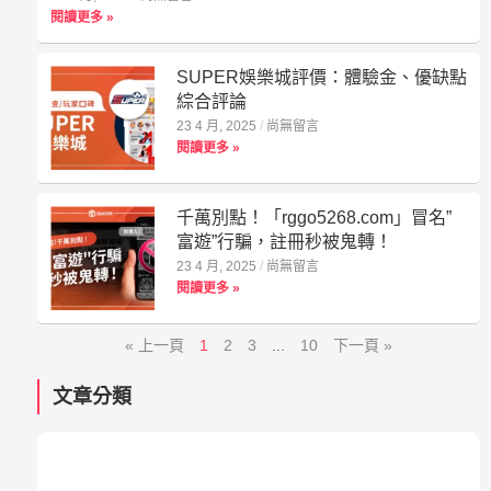
閱讀更多 »
SUPER娛樂城評價：體驗金、優缺點
綜合評論
23 4 月, 2025
尚無留言
閱讀更多 »
千萬別點！「rggo5268.com」冒名”
富遊”行騙，註冊秒被鬼轉！
23 4 月, 2025
尚無留言
閱讀更多 »
« 上一頁
1
2
3
...
10
下一頁 »
文章分類