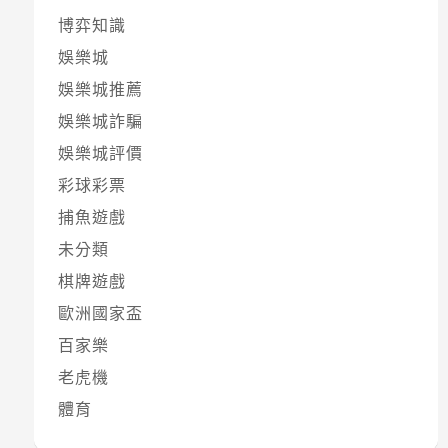
博弈知識
娛樂城
娛樂城推薦
娛樂城詐騙
娛樂城評價
彩球彩票
捕魚遊戲
未分類
棋牌遊戲
歐洲國家盃
百家樂
老虎機
體育