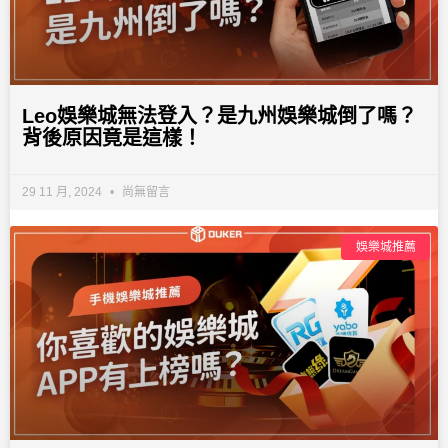
Leo娛樂城無法登入？是九州娛樂城倒了嗎？
背後原因竟是這樣！
29 11 月, 2024
尚無留言
娛樂城推薦