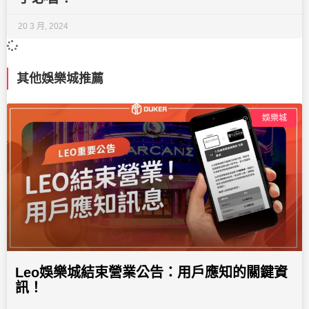
20 3 月, 2024
其他娛樂城推薦
娛樂城
Leo娛樂城結束營業公告：用戶應知的關鍵資
訊！