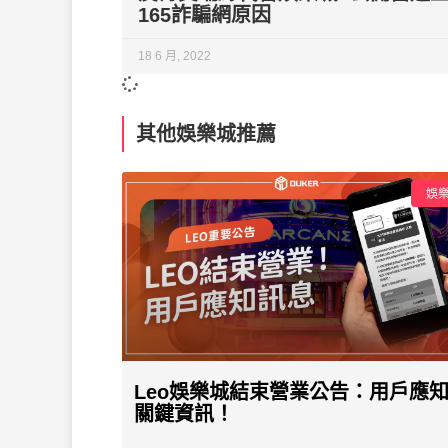
165詐騙網原因
18 6 月, 2022
其他娛樂城推薦
娛
Leo娛樂城結束營業公告：用戶應
關鍵資訊！