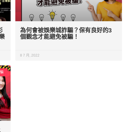
彩
為何會被娛樂城詐騙？保有良好的3
樂
個觀念才能避免被騙！
8 7 月, 2022
騙
上