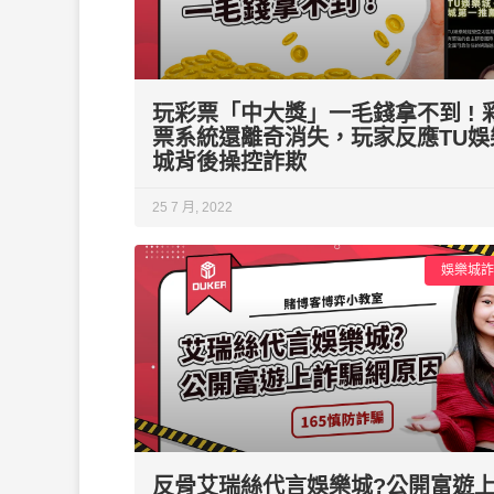
玩彩票「中大獎」一毛錢拿不到 ! 
票系統還離奇消失，玩家反應TU娛
城背後操控詐欺
25 7 月, 2022
娛樂城詐
反骨艾瑞絲代言娛樂城?公開富遊