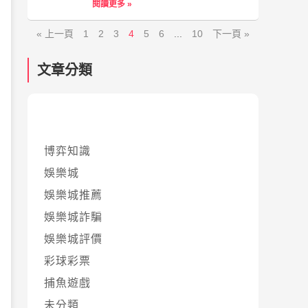
閱讀更多 »
« 上一頁
1
2
3
4
5
6
...
10
下一頁 »
文章分類
博弈知識
娛樂城
娛樂城推薦
娛樂城詐騙
娛樂城評價
彩球彩票
捕魚遊戲
未分類