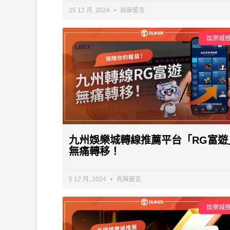
25 12 月, 2024
尚無留言
娛樂城
九州娛樂城轉線推薦平台「RG富遊
無痛轉移！
5 12 月, 2024
尚無留言
娛樂城