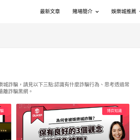
最新文章
賭場簡介
娛樂城推薦
樂城詐騙，請見以下三點:認識有什麼詐騙行為、思考透過常
遠離詐騙黑網。
騙
博弈知識