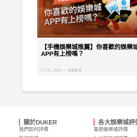
【手機娛樂城推薦】你喜歡的娛樂
APP有上榜嗎？
3 7 月, 2024
尚無留言
關於DUKER
各大娛樂城評
我們如何評價
富遊娛樂城評價