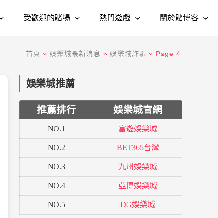
受歡迎的賭場
熱門遊戲
關於賭博客
首頁
»
娛樂城最新消息
»
娛樂城詐騙
»
Page 4
娛樂城推薦
推薦排行
娛樂城官網
NO.1
富遊娛樂城
NO.2
BET365台灣
NO.3
九州娛樂城
NO.4
亞博娛樂城
NO.5
DG娛樂城