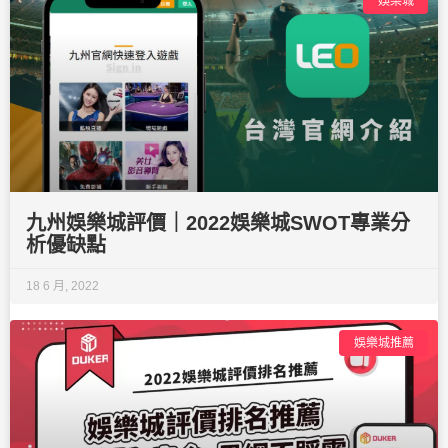
娛樂城
九州娛樂城評價｜2022娛樂城SWOT專業分
析優缺點
18 6 月, 2022
娛樂城推薦