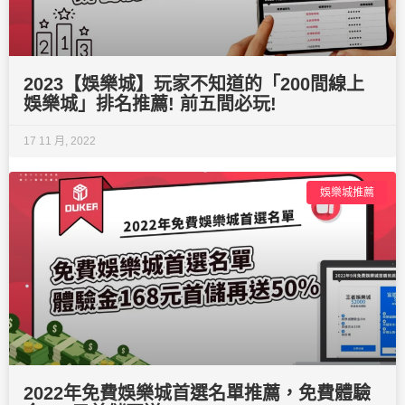
2023【娛樂城】玩家不知道的「200間線上
娛樂城」排名推薦! 前五間必玩!
17 11 月, 2022
娛樂城推薦
2022年免費娛樂城首選名單推薦，免費體驗