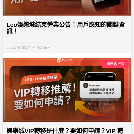
2025線上賭場介紹-富遊娛樂城
5 4 月, 2022
娛樂城評價
線上賭場專業評價-九州娛樂城
21 6 月, 2021
其他娛樂城推薦