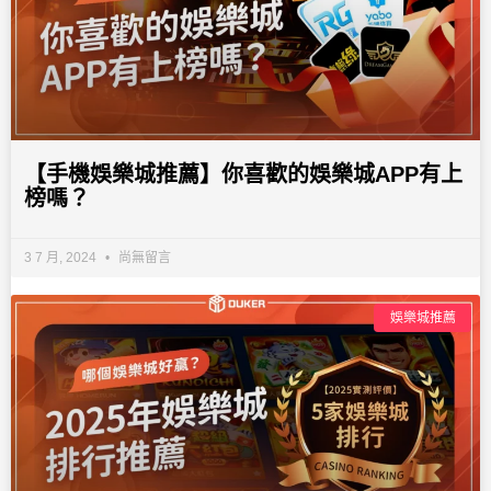
九州娛樂城轉線推薦平台「RG富遊」無痛轉
移！
5 12 月, 2024
尚無留言
娛樂城