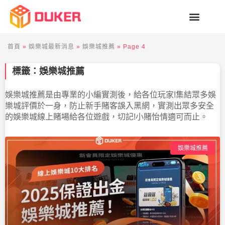
跳
至
主
要
首頁
»
娛樂城最新消息
»
娛樂城推薦
»
Page 4
內
容
標籤：娛樂城推薦
娛樂城推薦是由專業的小編實測後，給各位玩家!集結眾多娛
樂城評價於一身，防止新手賭客誤入黑網，實測出眾多安全
的娛樂城線上賭場給各位遊戲，切記!小賭怡情適可而止。
娛樂城推薦