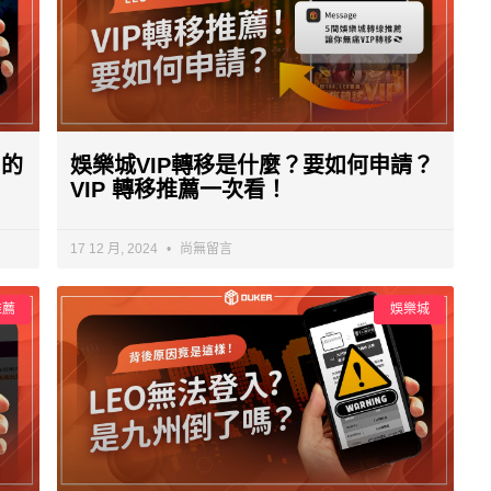
知的
娛樂城VIP轉移是什麼？要如何申請？
VIP 轉移推薦一次看！
17 12 月, 2024
尚無留言
推薦
娛樂城