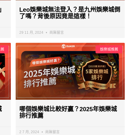
」
Leo娛樂城無法登入？是九州娛樂城倒
了嗎？背後原因竟是這樣！
29 11 月, 2024
尚無留言
推薦
娛樂城推薦
城
哪個娛樂城比較好贏？2025年娛樂城
排行推薦
2 7 月, 2024
尚無留言