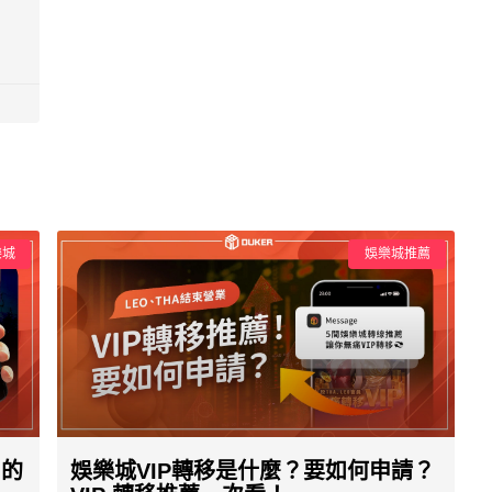
樂城
娛樂城推薦
知的
娛樂城VIP轉移是什麼？要如何申請？