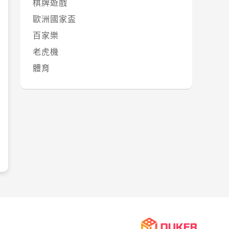
棋牌遊戲
歐洲國家盃
百家樂
老虎機
體育