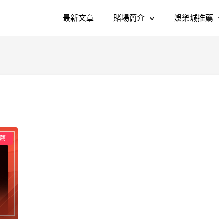
最新文章
賭場簡介
娛樂城推薦
薦