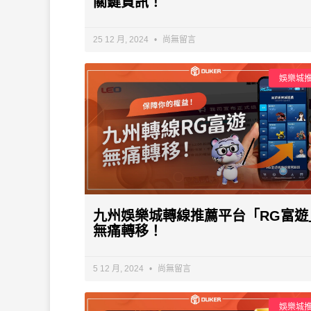
關鍵資訊！
25 12 月, 2024
尚無留言
娛樂城
九州娛樂城轉線推薦平台「RG富遊
無痛轉移！
5 12 月, 2024
尚無留言
娛樂城