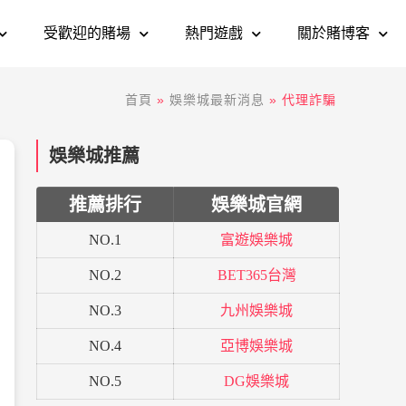
受歡迎的賭場
熱門遊戲
關於賭博客
首頁
»
娛樂城最新消息
»
代理詐騙
娛樂城推薦
推薦排行
娛樂城官網
NO.1
富遊娛樂城
NO.2
BET365台灣
NO.3
九州娛樂城
NO.4
亞博娛樂城
NO.5
DG娛樂城