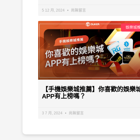
5 12 月, 2024
尚無留言
娛樂城
【手機娛樂城推薦】你喜歡的娛樂
APP有上榜嗎？
3 7 月, 2024
尚無留言