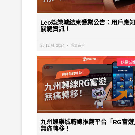
Leo娛樂城結束營業公告：用戶應
關鍵資訊！
25 12 月, 2024
尚無留言
娛樂城
九州娛樂城轉線推薦平台「RG富遊
無痛轉移！