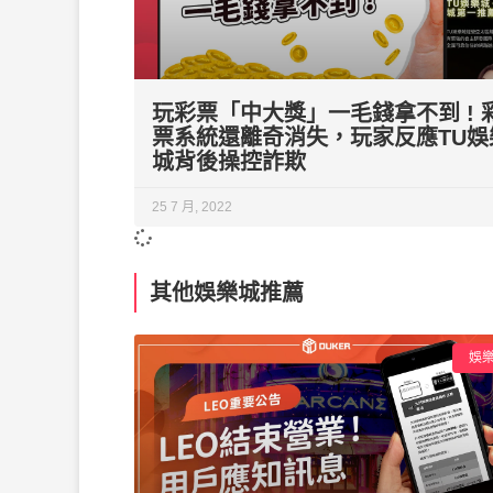
玩彩票「中大獎」一毛錢拿不到 ! 
票系統還離奇消失，玩家反應TU娛
城背後操控詐欺
25 7 月, 2022
其他娛樂城推薦
娛