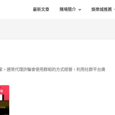
最新文章
賭場簡介
娛樂城推薦
家，通常代理詐騙會使用群組的方式經營，利用社群平台廣
騙