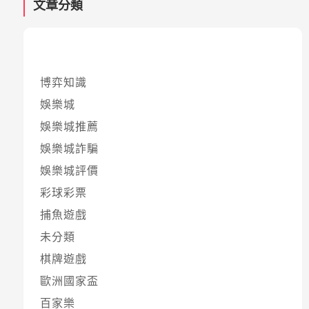
文章分類
博弈知識
娛樂城
娛樂城推薦
娛樂城詐騙
娛樂城評價
彩球彩票
捕魚遊戲
未分類
棋牌遊戲
歐洲國家盃
百家樂