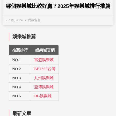
哪個娛樂城比較好贏？2025年娛樂城排行推薦
2 7 月, 2024
尚無留言
娛樂城推薦
推薦排行
娛樂城官網
NO.1
富遊娛樂城
NO.2
BET365台灣
NO.3
九州娛樂城
NO.4
亞博娛樂城
NO.5
DG娛樂城
最新文章