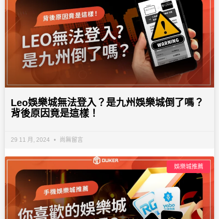
Leo娛樂城無法登入？是九州娛樂城倒了嗎？
背後原因竟是這樣！
29 11 月, 2024
尚無留言
娛樂城推薦