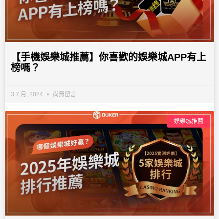
【手機娛樂城推薦】你喜歡的娛樂城APP有上
榜嗎？
3 7 月, 2024
尚無留言
娛樂城推薦