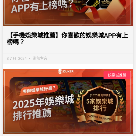
【手機娛樂城推薦】你喜歡的娛樂城APP有上
榜嗎？
3 7 月, 2024
尚無留言
娛樂城推薦