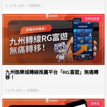
17 12 月, 2024
尚無留言
娛樂城推薦
九州娛樂城轉線推薦平台「RG富遊」無痛轉
移！
5 12 月, 2024
尚無留言
娛樂城