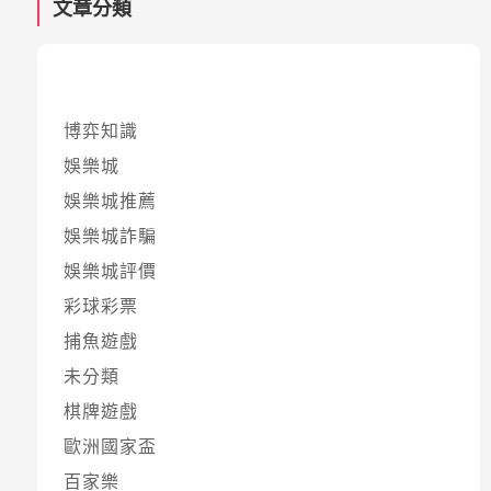
文章分類
博弈知識
娛樂城
娛樂城推薦
娛樂城詐騙
娛樂城評價
彩球彩票
捕魚遊戲
未分類
棋牌遊戲
歐洲國家盃
百家樂