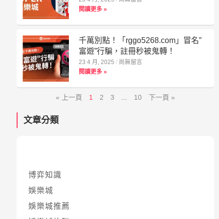
閱讀更多 »
千萬別點！「rggo5268.com」冒名”
富遊”行騙，註冊秒被鬼轉！
23 4 月, 2025
尚無留言
閱讀更多 »
« 上一頁
1
2
3
...
10
下一頁 »
文章分類
博弈知識
娛樂城
娛樂城推薦