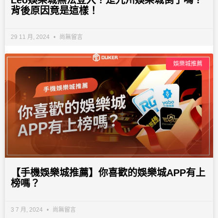
背後原因竟是這樣！
29 11 月, 2024
尚無留言
娛樂城推薦
【手機娛樂城推薦】你喜歡的娛樂城APP有上
榜嗎？
3 7 月, 2024
尚無留言