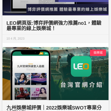
LEO網頁版:博弈評價網強力推薦no1，體驗
最專業的線上娛樂城！
10 4 月, 2023
娛樂城
九州娛樂城評價｜2022娛樂城SWOT專業分