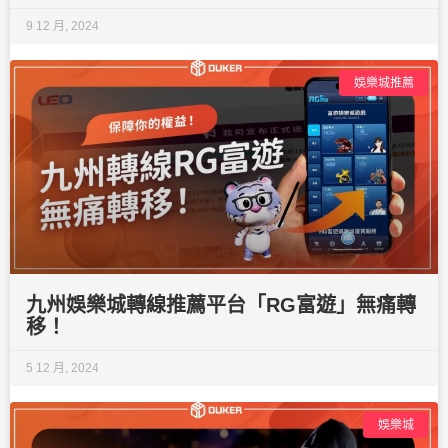
9 12 月, 2024
娛樂城推薦
九州娛樂城轉線推薦平台「RG富遊」無痛轉
移！
5 12 月, 2024
娛樂城