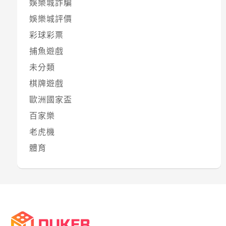
娛樂城詐騙
娛樂城評價
彩球彩票
捕魚遊戲
未分類
棋牌遊戲
歐洲國家盃
百家樂
老虎機
體育