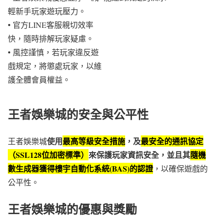
輕新手玩家遊玩壓力。
• 官方LINE客服親切效率
快，隨時排解玩家疑慮。
• 風控謹慎，若玩家違反遊
戲規定，將懲處玩家，以維
護全體會員權益。
王者娛樂城的安全與公平性
使用
最高等級安全措施
，及
最安全的通訊協定
王者娛樂城
（SSL128位加密標準）
來保護玩家資訊安全，並且其
隨機
數生成器獲得樓宇自動化系統(BAS)的認證
，以確保遊戲的
公平性。
王者娛樂城的優惠與獎勵