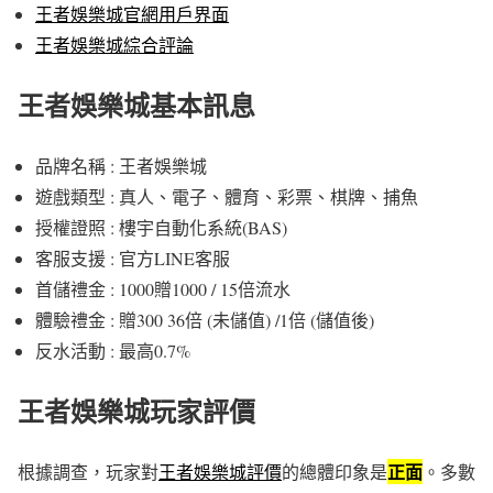
王者娛樂城官網用戶界面
王者娛樂城綜合評論
王者娛樂城基本訊息
品牌名稱 : 王者娛樂城
遊戲類型 : 真人、電子、體育、彩票、棋牌、捕魚
授權證照 : 樓宇自動化系統(BAS)
客服支援 : 官方LINE客服
首儲禮金 : 1000贈1000 / 15倍流水
體驗禮金 : 贈300 36倍 (未儲值) /1倍 (儲值後)
反水活動 : 最高0.7%
王者娛樂城玩家評價
正面
根據調查，玩家對
王者娛樂城評價
的總體印象是
。多數