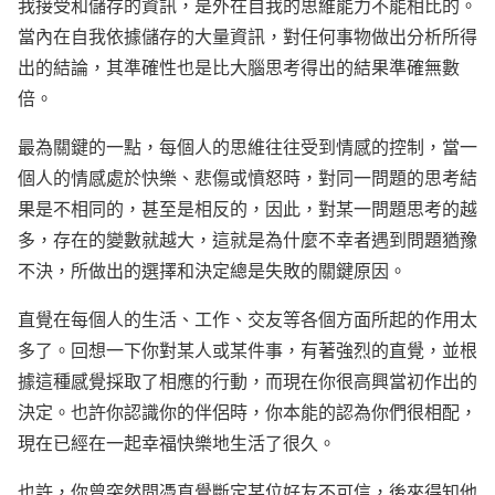
我接受和儲存的資訊，是外在自我的思維能力不能相比的。
當內在自我依據儲存的大量資訊，對任何事物做出分析所得
出的結論，其準確性也是比大腦思考得出的結果準確無數
倍。
最為關鍵的一點，每個人的思維往往受到情感的控制，當一
個人的情感處於快樂、悲傷或憤怒時，對同一問題的思考結
果是不相同的，甚至是相反的，因此，對某一問題思考的越
多，存在的變數就越大，這就是為什麼不幸者遇到問題猶豫
不決，所做出的選擇和決定總是失敗的關鍵原因。
直覺在每個人的生活、工作、交友等各個方面所起的作用太
多了。回想一下你對某人或某件事，有著強烈的直覺，並根
據這種感覺採取了相應的行動，而現在你很高興當初作出的
決定。也許你認識你的伴侶時，你本能的認為你們很相配，
現在已經在一起幸福快樂地生活了很久。
也許，你曾突然間憑直覺斷定某位好友不可信，後來得知他