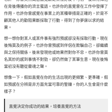
在背後傳播你的流言蜚語。也許你的直覺曾在工作中發揮了
作用，也許你曾感覺在事業上的某種舉措是正確的，於是不
顧其他人的勸阻果斷採取了行動，得到了你夢寐以求的結
果。
想一想你對某人或某件事有強烈預感卻沒有採取行動，現在
後悔莫及的例子，也許你曾預感到伴侶在欺騙自己，卻繼續
與之保持關係，後來發現他或她果然對你不忠，也許你曾莫
名其妙的感到事情不對勁，卻仍然做了某筆生意，現在後悔
當初沒有聽從靈魂之聲。
想像一下，假如直覺在你的生活出現的更頻繁、更準確，假
如預感在分辨是非方面充當可靠的警鐘，你的人生會是什麼
樣子？
直覺決定你成功的結果，培養直覺的方法