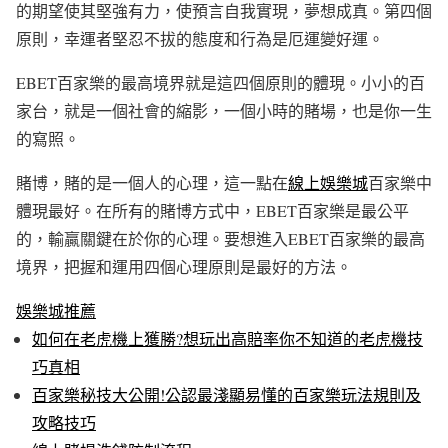
的期望使其堅強有力，使預言自我實現，夢想成真。第四個
原則，幸運者堅忍不拔的態度和行為是厄運變好運。
EBET百家樂的最高境界就是這四個原則的體現。小小的百
家台，就是一個社會的縮影，一個小時的賭場，也是你一生
的寫照。
賭博，賭的是一個人的心理，這一點在
線上娛樂城
百家樂中
體現最好。在所有的賭博方式中，EBET百家樂是最公平
的，輸贏關鍵在於你的心理。要想進入EBET百家樂的最高
境界，把握和運用四個心理原則是最好的方法。
娛樂城推薦
如何在老虎機上獲勝?想玩出高賠率你不知道的老虎機技
巧真相
百家樂秘技大公開!公認最淺顯易懂的百家樂玩法規則及
攻略技巧