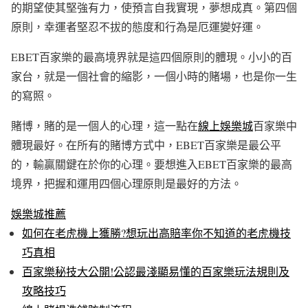
的期望使其堅強有力，使預言自我實現，夢想成真。第四個
原則，幸運者堅忍不拔的態度和行為是厄運變好運。
EBET百家樂的最高境界就是這四個原則的體現。小小的百
家台，就是一個社會的縮影，一個小時的賭場，也是你一生
的寫照。
賭博，賭的是一個人的心理，這一點在
線上娛樂城
百家樂中
體現最好。在所有的賭博方式中，EBET百家樂是最公平
的，輸贏關鍵在於你的心理。要想進入EBET百家樂的最高
境界，把握和運用四個心理原則是最好的方法。
娛樂城推薦
如何在老虎機上獲勝?想玩出高賠率你不知道的老虎機技
巧真相
百家樂秘技大公開!公認最淺顯易懂的百家樂玩法規則及
攻略技巧