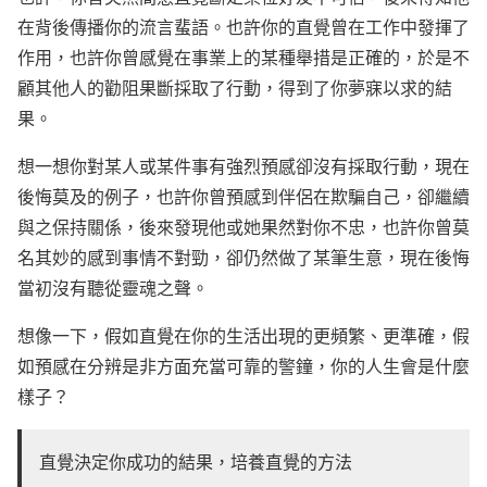
在背後傳播你的流言蜚語。也許你的直覺曾在工作中發揮了
作用，也許你曾感覺在事業上的某種舉措是正確的，於是不
顧其他人的勸阻果斷採取了行動，得到了你夢寐以求的結
果。
想一想你對某人或某件事有強烈預感卻沒有採取行動，現在
後悔莫及的例子，也許你曾預感到伴侶在欺騙自己，卻繼續
與之保持關係，後來發現他或她果然對你不忠，也許你曾莫
名其妙的感到事情不對勁，卻仍然做了某筆生意，現在後悔
當初沒有聽從靈魂之聲。
想像一下，假如直覺在你的生活出現的更頻繁、更準確，假
如預感在分辨是非方面充當可靠的警鐘，你的人生會是什麼
樣子？
直覺決定你成功的結果，培養直覺的方法