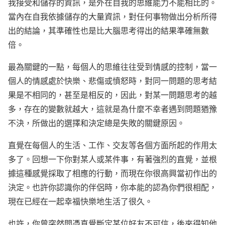
我接受和儲存的資訊，是外在自我的思維能力不能相比的。
當內在自我依據儲存的大量資訊，對任何事物做出分析所得
出的結論，其準確性也是比大腦思考得出的結果準確無數
倍。
最為關鍵的一點，每個人的思維往往受到情感的控制，當一
個人的情感處於快樂、悲傷或憤怒時，對同一問題的思考結
果是不相同的，甚至是相反的，因此，對某一問題思考的越
多，存在的變數就越大，這就是為什麼不幸者遇到問題猶豫
不決，所做出的選擇和決定總是失敗的關鍵原因。
直覺在每個人的生活、工作、交友等各個方面所起的作用太
多了。回想一下你對某人或某件事，有著強烈的直覺，並根
據這種感覺採取了相應的行動，而現在你很高興當初作出的
決定。也許你認識你的伴侶時，你本能的認為你們很相配，
現在已經在一起幸福快樂地生活了很久。
也許，你曾突然間憑直覺斷定某位好友不可信，後來得知他