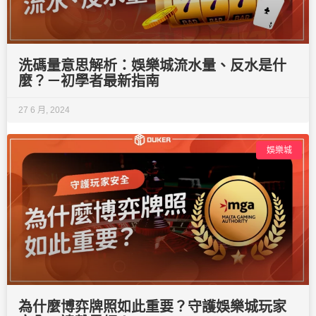
洗碼量意思解析：娛樂城流水量、反水是什
麼？－初學者最新指南
27 6 月, 2024
娛樂城
為什麼博弈牌照如此重要？守護娛樂城玩家