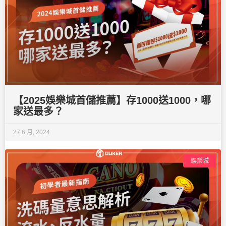
【2025娛樂城首儲推薦】存1000送1000，哪
家送最多？
27 6 月, 2024
娛樂城