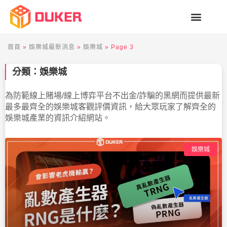
跳
至
主
要
首頁
»
娛樂城最新消息
»
娛樂城
»
Page 3
內
容
分類：娛樂城
為防範線上賭場/線上博弈平台不出金/詐騙的黑網而提供最新
最多最齊全的娛樂城客觀評價資訊，給大眾玩家了解齊全的
娛樂城產業的資訊介紹網站。
娛樂城