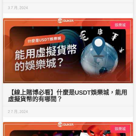
3 7 月, 2024
娛樂城
【線上賭博必看】什麼是USDT娛樂城，能用
虛擬貨幣的有哪間？
2 7 月, 2024
娛樂城