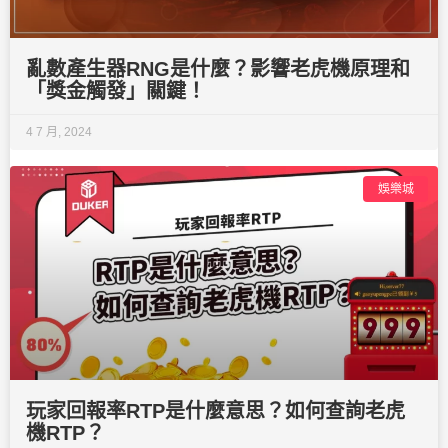
亂數產生器RNG是什麼？影響老虎機原理和
「獎金觸發」關鍵！
4 7 月, 2024
娛樂城
玩家回報率RTP是什麼意思？如何查詢老虎
機RTP？