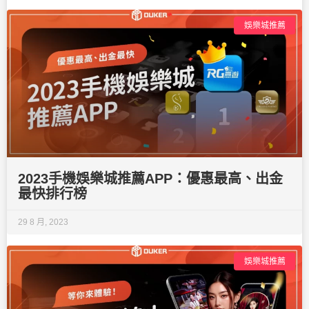
娛樂城推薦
2023手機娛樂城推薦APP：優惠最高、出金
最快排行榜
29 8 月, 2023
娛樂城推薦