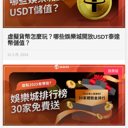
虛擬貨幣怎麼玩？哪些娛樂城開放USDT泰達
幣儲值？
31 5 月, 2024
娛樂城