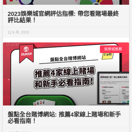
2023娛樂城官網評估指標: 帶您看賭場最終
評比結果！
12 6 月, 2023
娛樂城推薦
盤點全台賭博網站: 推薦4家線上賭場和新手
必看指南！