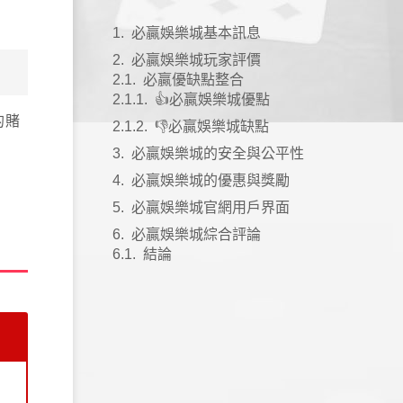
必贏娛樂城基本訊息
必贏娛樂城玩家評價
必贏優缺點整合
👍必贏娛樂城優點
的賭
👎必贏娛樂城缺點
。
必贏娛樂城的安全與公平性
必贏娛樂城的優惠與獎勵
必贏娛樂城官網用戶界面
必贏娛樂城綜合評論
結論