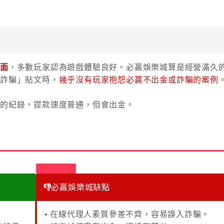
正面
，多數玩家認為遊戲體驗良好。必贏娛樂城算是經營滿久
城詐騙」貼文時，
幾乎沒有玩家抱怨必贏不出金或詐騙的案例
金的紀錄，提款速度普通，但會出金。
👎
必贏娛樂城缺點
• 在線代理人素質參差不齊，容易誤入詐騙。