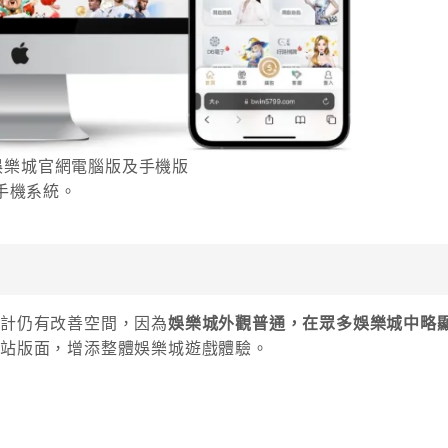
娛樂城官網電腦版及手機版
d手機系統。
計仍有改善空間，因為
娛樂城外觀普通，在眾多娛樂城中略
網站版面，增添整體娛樂城遊戲體驗。