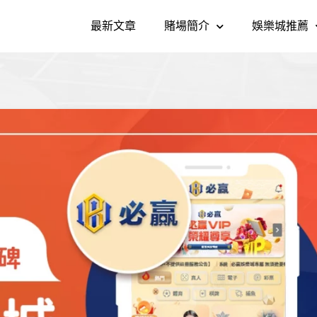
最新文章
賭場簡介
娛樂城推薦