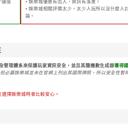
Y儲值
• 娛樂城優惠有出入，資訊有落差。
• 娛樂城相關評價太少，太少人玩所以沒什麼人
論。
性
全管理體系來保護玩家資訊安全，並且其隨機數生成器
獲得
，
但必贏娛樂城並未在官網上列出其國際牌照，所以安全性暫
在選擇娛樂城時會比較安心。