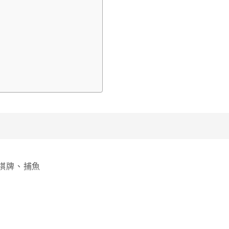
、棋牌、捕魚