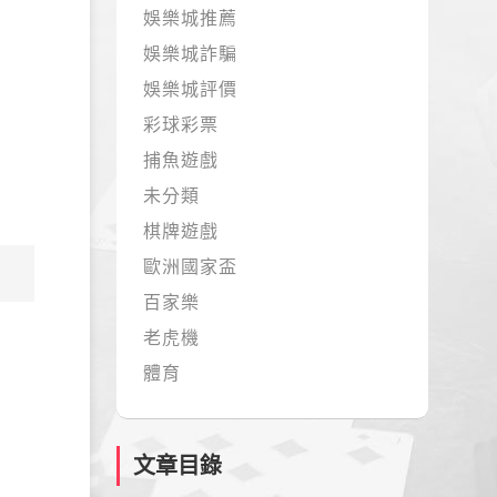
娛樂城推薦
娛樂城詐騙
娛樂城評價
彩球彩票
捕魚遊戲
未分類
棋牌遊戲
歐洲國家盃
百家樂
老虎機
體育
文章目錄