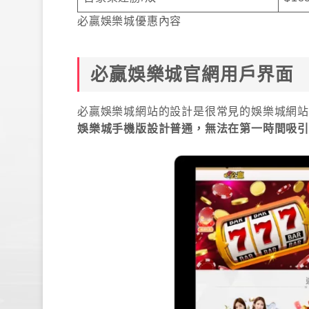
必贏娛樂城優惠內容
必贏娛樂城官網用戶界面
必贏娛樂城網站的設計是很常見的娛樂城網
娛樂城手機版設計普通，無法在第一時間吸