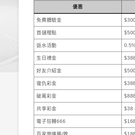
優惠
免費體驗金
$300
首儲贈點
$50
返水活動
0.5%
生日禮金
$388
好友介紹金
$50
復仇彩金
$38
破萬彩金
$88
共享彩金
$38 
電子狂轉666
$16
百家樂連勝/敗
$18