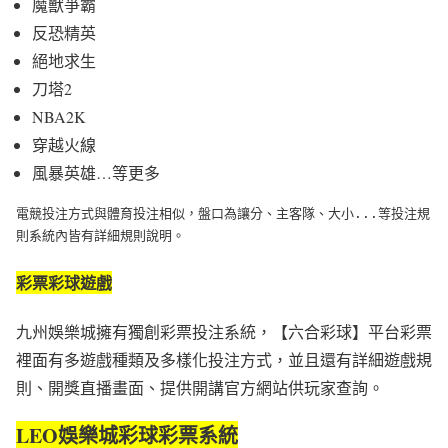
魔獸爭霸
反恐精英
絕地求生
刀塔2
NBA2K
穿越火線
風暴英雄…等更多
電競投注方式與體育投注相似，盤口為讓分、主客隊、大小...等投注規
則系統內皆有詳細規則說明。
彩票彩球遊戲
九州娛樂城擁有獨創彩票投注系統，【六合彩球】平台彩票
裡面有多遊戲種類及多樣化投注方式，並且還有詳細遊戲規
則、開獎直播畫面、提供開講官方網站供玩家查詢。
LEO娛樂城彩球彩票系統