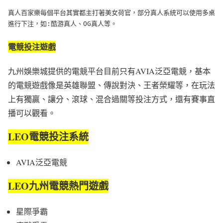
真人百家樂每個平台其實都主打著美女荷官，部分真人系統可以使用多桌
電競投注遊戲
九州娛樂城提供的電競平台目前只有AVIA泛亞電競，基本
的電競遊戲像是英雄聯盟、傳說對決、王者榮耀等，在玩法
上有獨贏、讓分、滾球、混合過關等投注方式，還有賽事直
播可以觀看。
LEO電競投注系統
AVIA泛亞電競
LEO九州電競熱門遊戲
星際爭霸