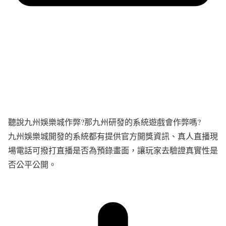
聽說九州娛樂城作弊?那九州研發的系統遊戲會作弊嗎?
九州娛樂城開發的系統都有提供官方開獎資訊、真人直播現
場電話可撥打直播是否為預錄畫面，讓玩家去驗證真實性是
否公平公開。