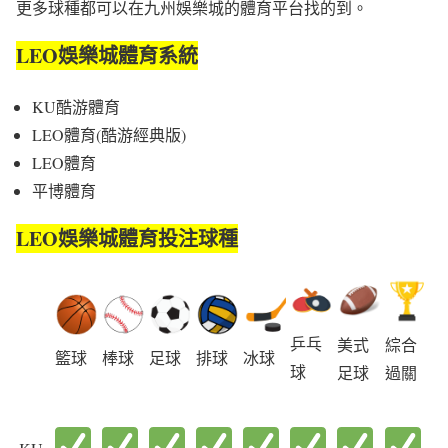
更多球種都可以在九州娛樂城的體育平台找的到。
LEO娛樂城體育系統
KU酷游體育
LEO體育(酷游經典版)
LEO體育
平博體育
LEO娛樂城體育投注球種
乒乓
美式
綜合
籃球
棒球
足球
排球
冰球
球
足球
過關