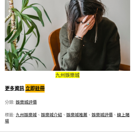
九州娛樂城
更多資訊
立即註冊
分類:
娛樂城評價
標籤:
九州娛樂城
、
娛樂城介紹
、
娛樂城推薦
、
娛樂城評價
、
線上賭
場