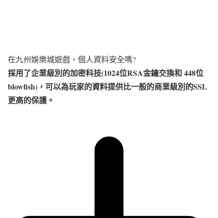
在九州娛樂城遊戲，個人資料安全嗎?
採用了企業級別的加密科技(1024位RSA金鑰交換和 448位
blowfish)，可以為玩家的資料提供比一般的商業級別的SSL
更高的保護。