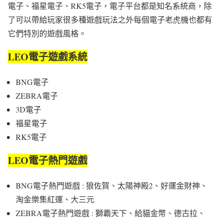
電子、福星電子、RK5電子，電子平台都是知名系統商，除
了可以帶給玩家很多種遊戲玩法之外每個電子老虎機也都有
它們特別的遊戲風格。
LEO電子遊戲系統
BNG電子
ZEBRA電子
3D電子
福星電子
RK5電子
LEO電子熱門遊戲
BNG電子熱門遊戲 : 狼佐賀、太陽神殿2、好運金財神、
淘金樂集紅運、大三元
ZEBRA電子熱門遊戲 : 獅霸天下、給貓金幣、德古拉、