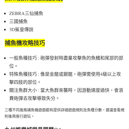
ZEBRA三仙捕魚
三國捕魚
3D鯊皇傳說
捕魚機攻略技巧
一般魚種技巧 : 砲彈發射時盡量攻擊魚的魚鰭和尾部的部
位。
特殊魚種技巧 : 像是金龍或銀龍，砲彈需使用4級以上攻
擊四肢的部位。
關注魚群大小 : 當大魚群來襲時，因游動速度過快，會浪
費砲彈去攻擊導致失分。
三種不同風格捕魚機遊戲都有提供詳細遊戲規則及魚種分數，建議查看規