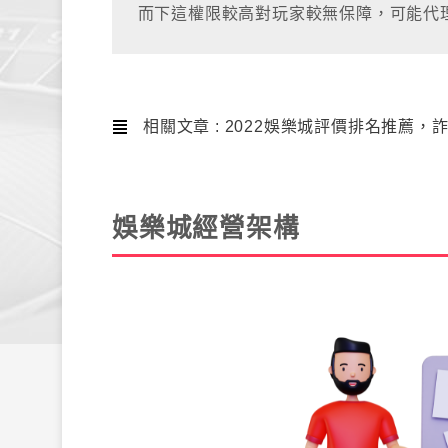
而下這權限較高對玩家較無保障，可能代
相關文章 : 2022娛樂城評價排名推薦
娛樂城經營架構