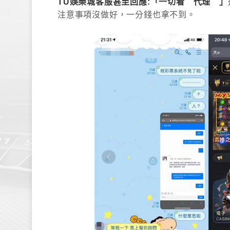
TU娛樂城客服甚至回應:「一切看＂代理＂」
注意事項沒做好，一分錢也拿不到。