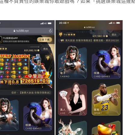
這種不負責任的娛樂城你敢遊戲嗎 ? 如果「挑選娛樂城這幾