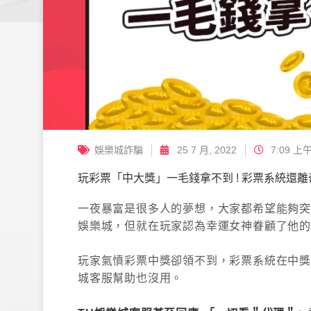
娛樂城詐騙
25 7 月, 2022
7:09 上
玩彩票「中大獎」一毛錢拿不到 ! 彩票系統還
一夜暴富是很多人的夢想，大家都希望能夠突
娛樂城，但就在玩家認為幸運女神眷顧了他的
玩家氣憤彩票中獎卻領不到，彩票系統在中獎
城客服幫助也沒用。