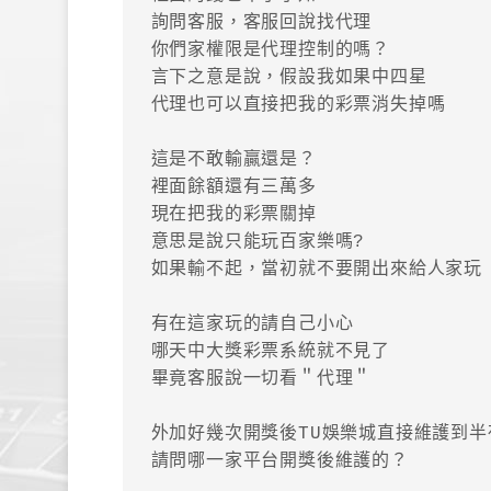
詢問客服，客服回說找代理

你們家權限是代理控制的嗎？

言下之意是說，假設我如果中四星

代理也可以直接把我的彩票消失掉嗎

這是不敢輸贏還是？

裡面餘額還有三萬多

現在把我的彩票關掉

意思是說只能玩百家樂嗎?

如果輸不起，當初就不要開出來給人家玩

有在這家玩的請自己小心

哪天中大獎彩票系統就不見了

畢竟客服說一切看＂代理＂

外加好幾次開獎後TU娛樂城直接維護到半夜
請問哪一家平台開獎後維護的？
