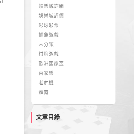
點」
娛樂城詐騙
娛樂城評價
彩球彩票
捕魚遊戲
未分類
棋牌遊戲
歐洲國家盃
百家樂
老虎機
體育
文章目錄