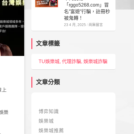
「rggo5268.com」冒
名”富遊”行騙，註冊秒
被鬼轉！
23 4 月, 2025
尚無留言
文章標籤
TU娛樂城
,
代理詐騙
,
娛樂城詐騙
文章分類
線上
博弈知識
娛樂
娛樂城
娛樂城推薦