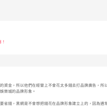
鑿！
筆的資金，所以他們在經營上不會花太多錢去打品牌廣告，所
立娛樂城的品牌形象。
想要省錢，黑網是不會想把錢花在品牌形象建立上的，因為通