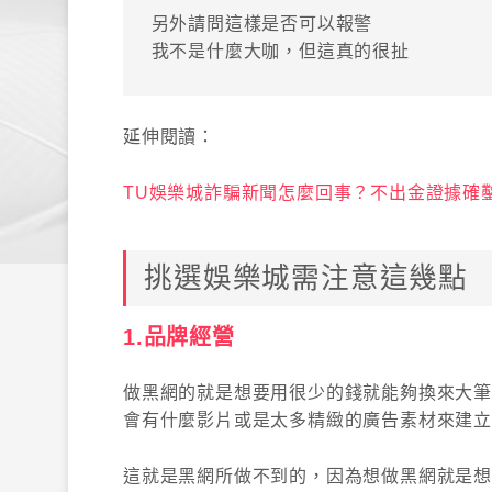
另外請問這樣是否可以報警

延伸閱讀：
TU娛樂城詐騙新聞怎麼回事？不出金證據確
挑選娛樂城需注意這幾點
1.品牌經營
做黑網的就是想要用很少的錢就能夠換來大
會有什麼影片或是太多精緻的廣告素材來建
這就是黑網所做不到的，因為想做黑網就是