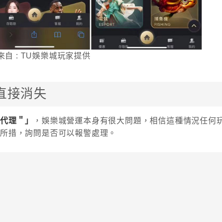
來自 : TU娛樂城玩家提供
直接消失
＂代理＂」
，娛樂城營運本身有很大問題，相信這種情況任何
知所措，詢問是否可以報警處理。