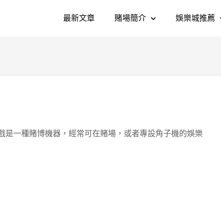
最新文章
賭場簡介
娛樂城推薦
子遊戲是一種賭博機器，經常可在賭場，或者專設角子機的娛樂