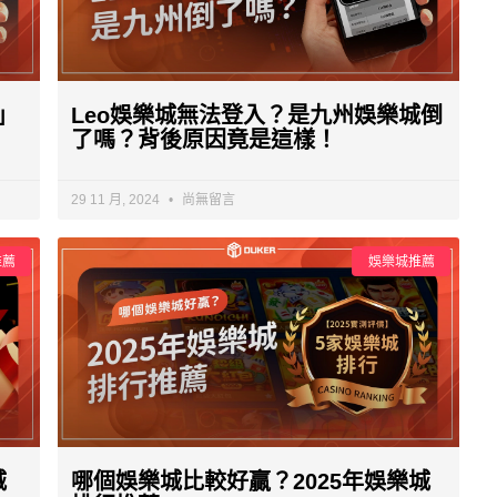
」
Leo娛樂城無法登入？是九州娛樂城倒
了嗎？背後原因竟是這樣！
29 11 月, 2024
尚無留言
推薦
娛樂城推薦
城
哪個娛樂城比較好贏？2025年娛樂城