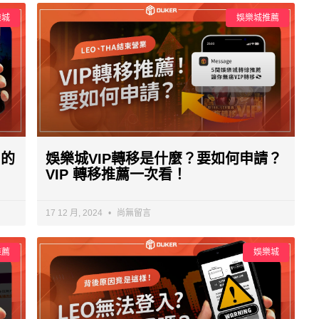
樂城
娛樂城推薦
知的
娛樂城VIP轉移是什麼？要如何申請？
VIP 轉移推薦一次看！
17 12 月, 2024
尚無留言
推薦
娛樂城