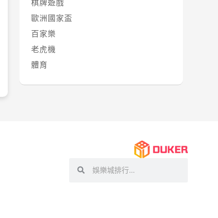
棋牌遊戲
歐洲國家盃
百家樂
老虎機
體育
搜
搜
尋
尋