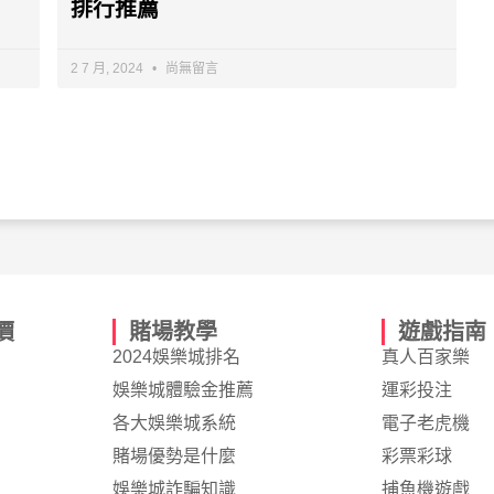
排行推薦
2 7 月, 2024
尚無留言
價
賭場教學
遊戲指南
2024娛樂城排名
真人百家樂
娛樂城體驗金推薦
運彩投注
各大娛樂城系統
電子老虎機
賭場優勢是什麼
彩票彩球
娛樂城詐騙知識
捕魚機遊戲