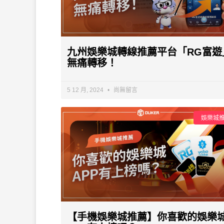
九州娛樂城轉線推薦平台「RG富遊
無痛轉移！
5 12 月, 2024
尚無留言
娛樂城
【手機娛樂城推薦】你喜歡的娛樂