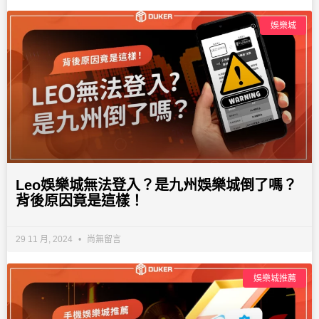
娛樂城
Leo娛樂城無法登入？是九州娛樂城倒了嗎？
背後原因竟是這樣！
29 11 月, 2024
尚無留言
娛樂城推薦