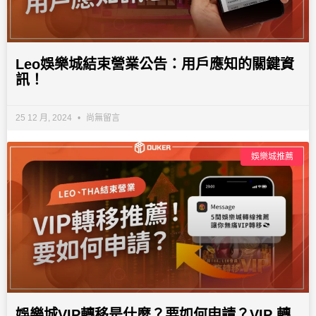
Leo娛樂城結束營業公告：用戶應知的關鍵資
訊！
25 12 月, 2024
尚無留言
娛樂城推薦
娛樂城VIP轉移是什麼？要如何申請？VIP 轉