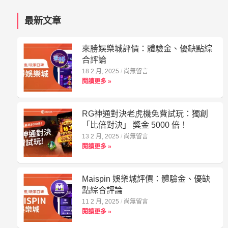
最新文章
頁
頁
頁
頁
頁
來勝娛樂城評價：體驗金、優缺點綜
面
面
面
面
面
合評論
18 2 月, 2025
尚無留言
閱讀更多 »
RG神通對決老虎機免費試玩：獨創
「比倍對決」 獎金 5000 倍！
13 2 月, 2025
尚無留言
閱讀更多 »
Maispin 娛樂城評價：體驗金、優缺
點綜合評論
11 2 月, 2025
尚無留言
閱讀更多 »