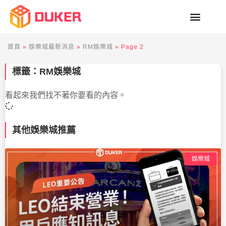
跳
至
主
要
首頁
»
娛樂城最新消息
»
RM娛樂城
»
Page 2
內
容
標籤：RM娛樂城
看起來我們找不著你要看的內容。
其他娛樂城推薦
娛樂城