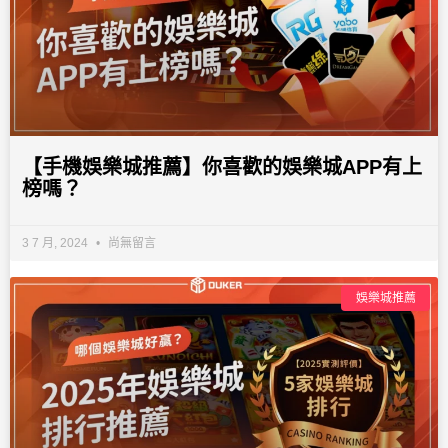
【手機娛樂城推薦】你喜歡的娛樂城APP有上
榜嗎？
3 7 月, 2024
尚無留言
娛樂城推薦