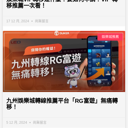
移推薦一次看！
17 12 月, 2024
尚無留言
娛樂城推薦
九州娛樂城轉線推薦平台「RG富遊」無痛轉
移！
5 12 月, 2024
尚無留言