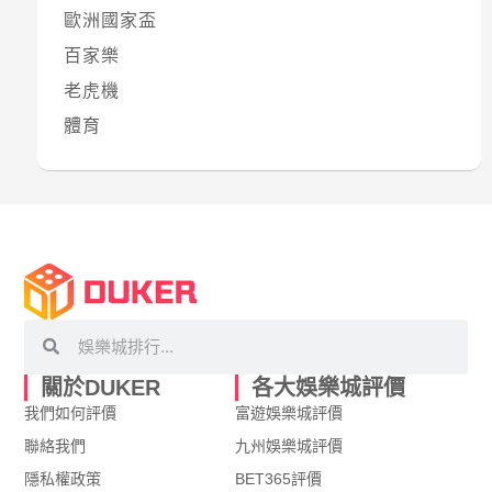
歐洲國家盃
百家樂
老虎機
體育
搜
搜
尋
尋
關於DUKER
各大娛樂城評價
我們如何評價
富遊娛樂城評價
聯絡我們
九州娛樂城評價
隱私權政策
BET365評價