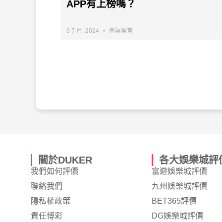
APP有上榜嗎？
3 7 月, 2024
尚無留言
關於DUKER
各大娛樂城評
我們如何評價
富遊娛樂城評價
聯絡我們
九州娛樂城評價
隱私權政策
BET365評價
責任博彩
DG娛樂城評價