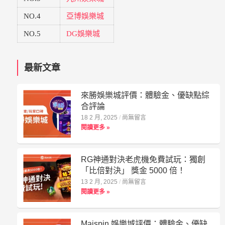
NO.4
亞博娛樂城
NO.5
DG娛樂城
最新文章
頁
頁
頁
頁
頁
來勝娛樂城評價：體驗金、優缺點綜
面
面
面
面
面
合評論
18 2 月, 2025
尚無留言
閱讀更多 »
RG神通對決老虎機免費試玩：獨創
「比倍對決」 獎金 5000 倍！
13 2 月, 2025
尚無留言
閱讀更多 »
Maispin 娛樂城評價：體驗金、優缺