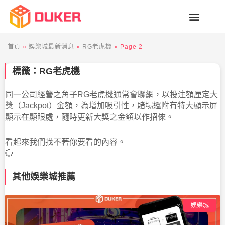
跳
至
主
要
首頁
»
娛樂城最新消息
»
RG老虎機
»
Page 2
內
容
標籤：RG老虎機
同一公司經營之角子RG老虎機通常會聯網，以投注額厘定大
獎（Jackpot）金額，為增加吸引性，賭場還附有特大顯示屏
顯示在顯眼處，隨時更新大獎之金額以作招倈。
看起來我們找不著你要看的內容。
其他娛樂城推薦
娛樂城