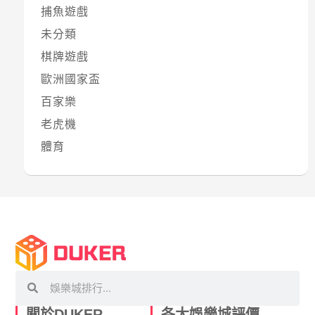
捕魚遊戲
未分類
棋牌遊戲
歐洲國家盃
百家樂
老虎機
體育
搜
搜
尋
尋
關於DUKER
各大娛樂城評價