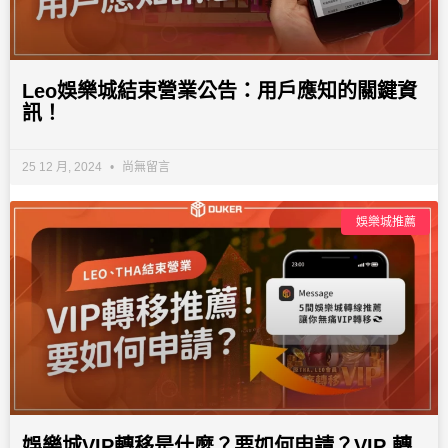
Leo娛樂城結束營業公告：用戶應知的關鍵資
訊！
25 12 月, 2024
尚無留言
娛樂城推薦
娛樂城VIP轉移是什麼？要如何申請？VIP 轉