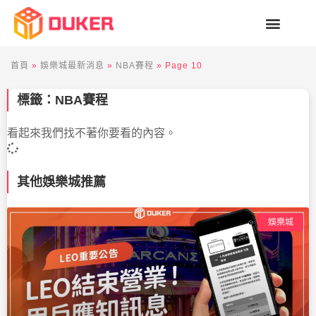
跳
至
主
要
首頁
»
娛樂城最新消息
»
NBA賽程
»
Page 10
內
容
標籤：NBA賽程
看起來我們找不著你要看的內容。
其他娛樂城推薦
娛樂城