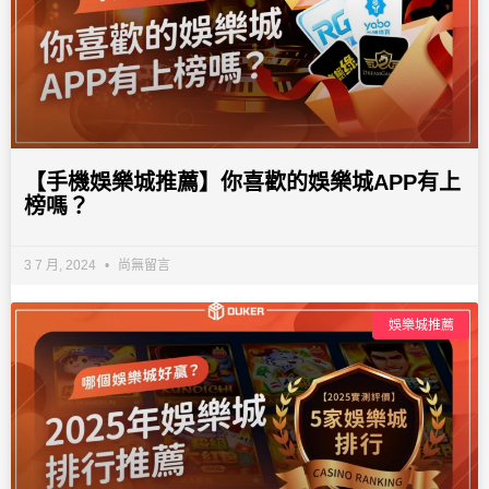
【手機娛樂城推薦】你喜歡的娛樂城APP有上
榜嗎？
3 7 月, 2024
尚無留言
娛樂城推薦