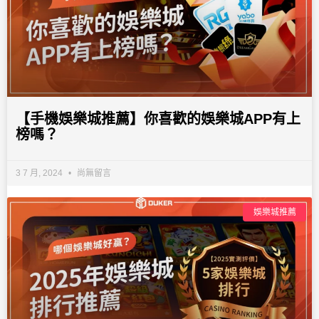
【手機娛樂城推薦】你喜歡的娛樂城APP有上
榜嗎？
3 7 月, 2024
尚無留言
娛樂城推薦