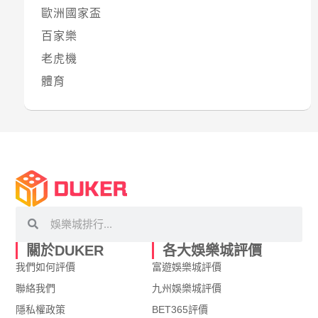
歐洲國家盃
百家樂
老虎機
體育
搜
搜
尋
尋
關於DUKER
各大娛樂城評價
我們如何評價
富遊娛樂城評價
聯絡我們
九州娛樂城評價
隱私權政策
BET365評價