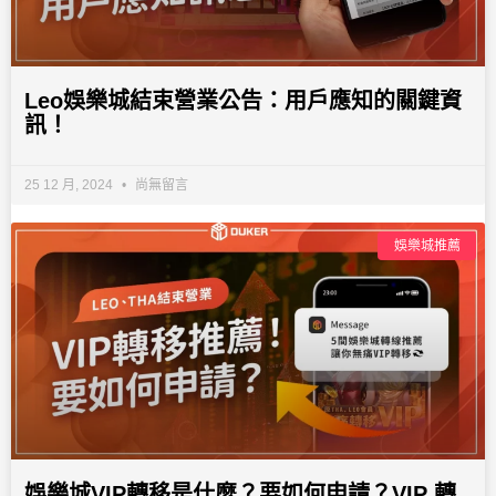
Leo娛樂城結束營業公告：用戶應知的關鍵資
訊！
25 12 月, 2024
尚無留言
娛樂城推薦
娛樂城VIP轉移是什麼？要如何申請？VIP 轉