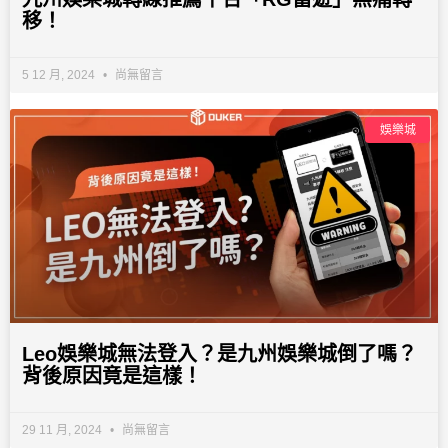
移！
5 12 月, 2024
尚無留言
娛樂城
Leo娛樂城無法登入？是九州娛樂城倒了嗎？
背後原因竟是這樣！
29 11 月, 2024
尚無留言