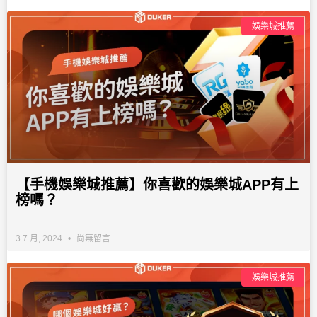
娛樂城推薦
【手機娛樂城推薦】你喜歡的娛樂城APP有上
榜嗎？
3 7 月, 2024
尚無留言
娛樂城推薦