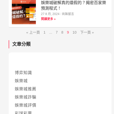
娛樂城破解真的還假的？揭密百家樂
預測程式！
27 8 月, 2024
尚無留言
閱讀更多 »
« 上一頁
1
...
7
8
9
10
下一頁 »
文章分類
博弈知識
娛樂城
娛樂城推薦
娛樂城詐騙
娛樂城評價
彩球彩票