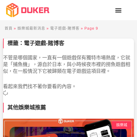
跳
至
主
要
首頁
»
娛樂城最新消息
»
電子遊戲-賭博客
»
Page 9
內
容
標籤：電子遊戲-賭博客
不管是哪個國家，一直有一個遊戲保有獨特市場熱度，它就
是「捕魚機」，源自於日本，與小時候夜市裡的撈魚遊戲相
似，在一般情況下它被歸類在電子遊戲這項目裡。
看起來我們找不著你要看的內容。
其他娛樂城推薦
娛樂城