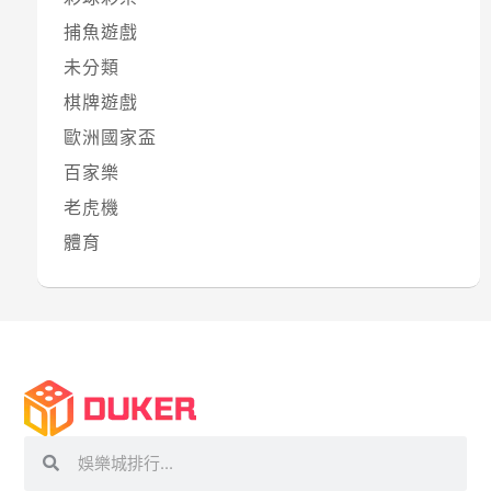
捕魚遊戲
未分類
棋牌遊戲
歐洲國家盃
百家樂
老虎機
體育
搜
搜
尋
尋