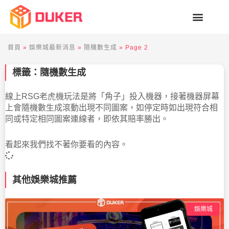
跳
至
主
要
首頁
»
娛樂城最新消息
»
隨機數生成
»
Page 2
內
容
標籤：隨機數生成
線上RSG老虎機玩法是將「角子」投入機器，接著機器屏幕
上會隨機數生成滾動出現不同圖案，如停定時如出現符合相
同或特定相同圖案連線者，即依其賠率勝出。
看起來我們找不著你要看的內容。
其他娛樂城推薦
娛樂城