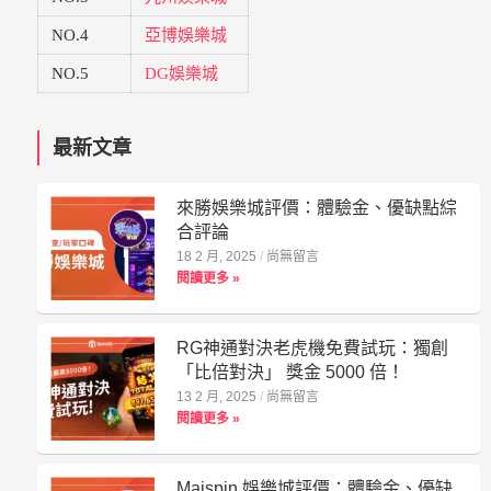
NO.4
亞博娛樂城
NO.5
DG娛樂城
最新文章
頁
頁
頁
頁
頁
來勝娛樂城評價：體驗金、優缺點綜
面
面
面
面
面
合評論
18 2 月, 2025
尚無留言
閱讀更多 »
RG神通對決老虎機免費試玩：獨創
「比倍對決」 獎金 5000 倍！
13 2 月, 2025
尚無留言
閱讀更多 »
Maispin 娛樂城評價：體驗金、優缺