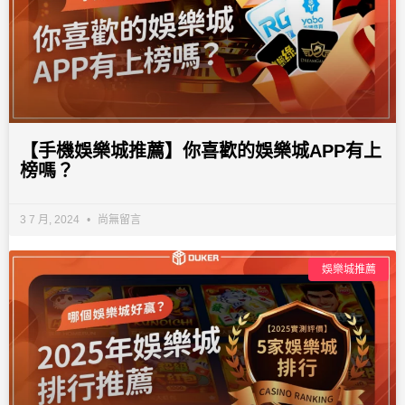
【手機娛樂城推薦】你喜歡的娛樂城APP有上
榜嗎？
3 7 月, 2024
尚無留言
娛樂城推薦