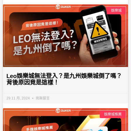
娛樂城
Leo娛樂城無法登入？是九州娛樂城倒了嗎？
背後原因竟是這樣！
29 11 月, 2024
尚無留言
娛樂城推薦