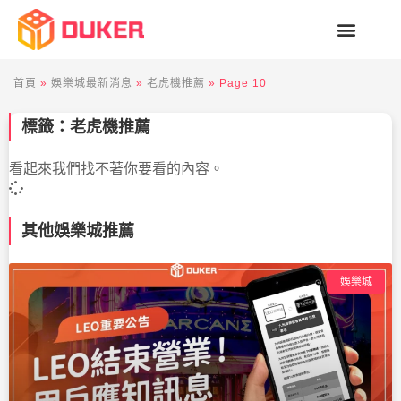
跳
至
主
要
首頁
»
娛樂城最新消息
»
老虎機推薦
»
Page 10
內
容
標籤：老虎機推薦
看起來我們找不著你要看的內容。
其他娛樂城推薦
娛樂城