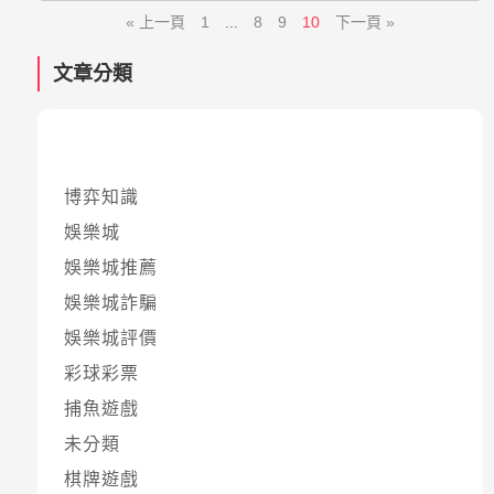
« 上一頁
1
...
8
9
10
下一頁 »
文章分類
博弈知識
娛樂城
娛樂城推薦
娛樂城詐騙
娛樂城評價
彩球彩票
捕魚遊戲
未分類
棋牌遊戲