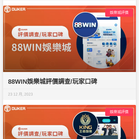
娛樂城評價
88WIN娛樂城評價調查/玩家口碑
23 12 月, 2023
娛樂城評價