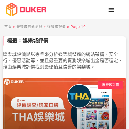
跳
至
主
要
首頁
»
娛樂城最新消息
»
娛樂城評價
»
Page 10
內
容
標籤：娛樂城評價
娛樂城評價是以專業來分析娛樂城整體的網站架構、安全
行、優惠活動等，並且最重要的實測娛樂城出金是否穩定，
藉由娛樂城評價找到最優值且信譽的娛樂城。
娛樂城評價