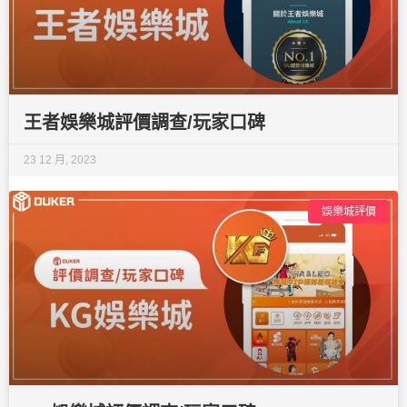
王者娛樂城評價調查/玩家口碑
23 12 月, 2023
娛樂城評價