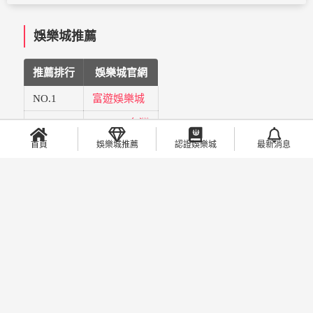
Leo娛樂城無法登入？是九州娛樂城倒了嗎？
背後原因竟是這樣！
首頁
娛樂城推薦
認證娛樂城
最新消息
29 11 月, 2024
尚無留言
娛樂城推薦