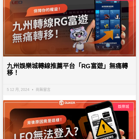
好贏娛樂城評價調查/玩家口碑
20 12 月, 2023
其他娛樂城推薦
娛樂城