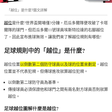
「越位」是什麼?圖文詳解
越位
是什麼?世界盃開場僅3分鐘，厄瓜多爾隊便攻破了卡塔
爾隊的球門，但厄瓜多爾11號球員埃斯特拉達的右腳越位
了，因此宣布進球無效。讓我們來了解越位規則有哪些!
足球規則中的「越位」是什麼?
越位位置
以倒數第二個防守球員以及球的位置來劃定
，越位
位置並不代表犯規，但傳球進攻就算越位犯規。
以倒數第二球防守員為基準。
傳接球員必須保證他和球門之間有兩名對方球員否則就算
越位。
足球越位圖解什麼是越位?