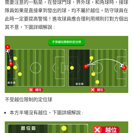
需要注意的一點是，在發球門球，界外球，和角球時，接球
隊員如果是直接拿到發出的球，均不屬於越位。防守球員在
此時一定要提高警惕！進攻球員應合理利用規則打對方個出
其不意，下圖詳細解說 :
不受越位限制的定位球
本方半場沒有越位，下圖詳細解說 :