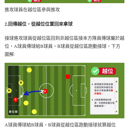
進攻球員在越位區參與進攻
2.回傳越位，從越位位置回來拿球
接球進攻球員從越位區回到非越位區接本方隊員傳球屬於越
位，A球員傳球給B球員，B球員從越位區跑動接球，下方
圖解:
A球員傳球給B球員，B球員從越位區跑動接球就算越位