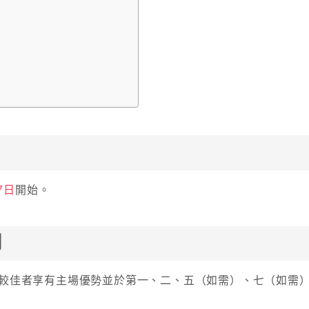
7日
開始。
則
較佳者享有主場優勢並於第一、二、五（如需）、七（如需