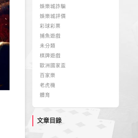
娛樂城詐騙
娛樂城評價
彩球彩票
捕魚遊戲
未分類
棋牌遊戲
歐洲國家盃
百家樂
老虎機
體育
文章目錄