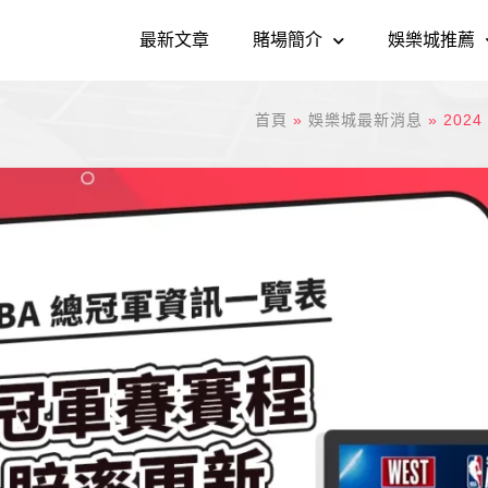
最新文章
賭場簡介
娛樂城推薦
首頁
»
娛樂城最新消息
»
202