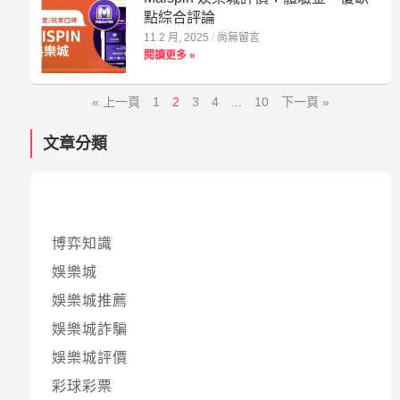
點綜合評論
11 2 月, 2025
尚無留言
閱讀更多 »
« 上一頁
1
2
3
4
...
10
下一頁 »
文章分類
博弈知識
娛樂城
娛樂城推薦
娛樂城詐騙
娛樂城評價
彩球彩票