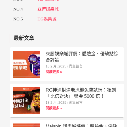
NO.4
亞博娛樂城
NO.5
DG娛樂城
最新文章
頁
頁
頁
頁
頁
來勝娛樂城評價：體驗金、優缺點綜
面
面
面
面
面
合評論
18 2 月, 2025
尚無留言
閱讀更多 »
RG神通對決老虎機免費試玩：獨創
「比倍對決」 獎金 5000 倍！
13 2 月, 2025
尚無留言
閱讀更多 »
Maispin 娛樂城評價：體驗金、優缺