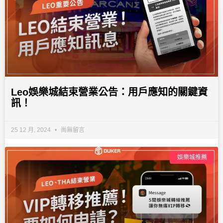
Leo娛樂城結束營業公告：用戶應知的關鍵資
訊！
25 12 月, 2024
尚無留言
娛樂城推薦