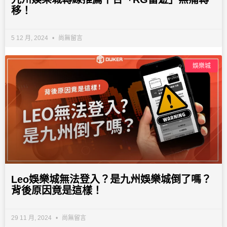
移！
5 12 月, 2024
尚無留言
娛樂城
Leo娛樂城無法登入？是九州娛樂城倒了嗎？
背後原因竟是這樣！
29 11 月, 2024
尚無留言