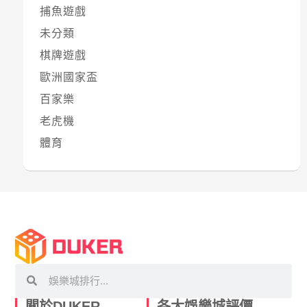
捕魚遊戲
未分類
棋牌遊戲
歐洲國家盃
百家樂
老虎機
體育
搜
搜
尋
尋
關於DUKER
各大娛樂城評價