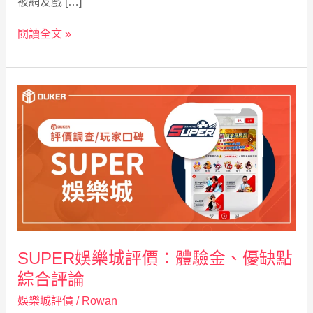
被網友戲 […]
包
懶
閱讀全文 »
人
包：
失
誤、
SUPER
預
娛
算、
樂
政
城
治
評
責
價：
任
體
全
驗
解
金、
析
優
缺
SUPER娛樂城評價：體驗金、優缺點
點
綜
綜合評論
合
娛樂城評價
/
Rowan
評