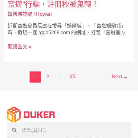
冊
富遊”行騙，註冊秒被鬼轉！
秒
娛樂城詐騙
/
Rowan
被
鬼
近期富遊會員反應在搜尋「娛樂城」、「富遊娛樂城」
轉！
時，發現一個 rggo5268.com 的網址，打著「富遊官方
閱讀全文 »
1
2
...
65
Next
→
搜
搜
尋
尋