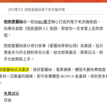
【RG電子】跑跑愛麗絲電子老虎機評價
跑跑愛麗絲
是一款由
RG電子
精心打造的電子老虎機遊戲，
如果你喜歡《跑跑薑餅人》遊戲，那麼你一定會愛上這款遊
戲。
跑跑愛麗絲是以奇幻故事《愛麗絲夢遊仙境》為靈感，設計
豐富多元的主題和角色元素，結合經典童話、簡單玩法，新
手也能輕鬆上手。
跑愛麗絲玩法要訣
：操控愛麗絲、蒐集糖果、觸發天鵝免費遊戲
集到一定數量的糖果，即可免費觸發 BONUS 能量條，得到更多
。
免費試玩
目錄