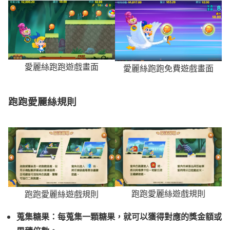
愛麗絲跑跑遊戲畫面
愛麗絲跑跑免費遊戲畫面
跑跑愛麗絲規則
跑跑愛麗絲遊戲規則
跑跑愛麗絲遊戲規則
蒐集糖果：每蒐集一顆糖果，就可以獲得對應的獎金額或