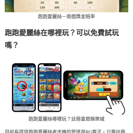
跑跑愛麗絲－遊戲獎金賠率
跑跑愛麗絲在哪裡玩？可以免費試玩
嗎？
跑跑愛麗絲哪裡玩？註冊富遊娛樂城
目前有提供跑跑愛麗絲老虎機的管道是RG電子，只要註冊