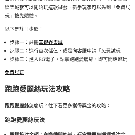
娛樂城就可以開始玩這款遊戲，新手玩家可以先到「免費試
玩」搶先體驗。
以下是註冊步驟：
步驟一：註冊
富遊娛樂城
步驟二：進行首次儲值，或是向客服申請「免費試玩」
步驟三：進入RG電子，點擊跑跑愛麗絲，即可開始遊玩
免費試玩
跑跑愛麗絲玩法攻略
跑跑愛麗絲
怎麼玩？往下看更多獲得獎金的攻略：
跑跑愛麗絲玩法
選擇投注金額：在遊戲開始前，玩家需要先選擇投注金