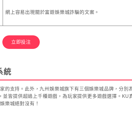
網上容易出現關於富遊娛樂城詐騙的文案。
立即投注
系統
玩家的支持。此外，九州娛樂城旗下有三個娛樂城品牌，分別
城，並皆提供超過上千種遊戲，為玩家提供更多遊戲選擇。KU
家娛樂城絕對沒有！