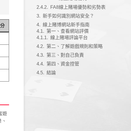
FA8線上賭場優勢和劣勢表
新手如何識別網站安全？
線上賭博網站新手指南
分
第一、查看網站評價
線上賭場評論平台
第二、了解遊戲規則和策略
第三、對自己負責
第四、資金控管
結論
富遊
樂、