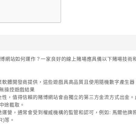
賭博網站如何運作？一家良好的線上賭場應具備以下賭場技術
專業軟體開發商提供，這些遊戲具高品質且使用隨機數字產生器
，無操控遊戲結果
安全性，值得信賴的賭博網站會由獨立的第三方金流方式出金。
中途截取。
地運營，通常會受到權威機構的監管和認可，例如: 馬爾他牌
R)等。