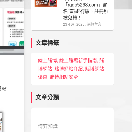
「rggo5268.com」冒
名”富遊”行騙，註冊秒
被鬼轉！
23 4 月, 2025
尚無留言
文章標籤
線上賭博
,
線上賭場新手指南
,
賭
博網站
,
賭博網站介紹
,
賭博網站
優惠
,
賭博網站安全
網站
！
文章分類
博弈知識