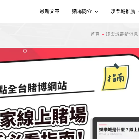
最新文章
賭場簡介
娛樂城推薦
首頁
»
娛樂城最新消息