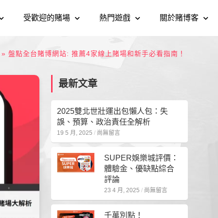
受歡迎的賭場
熱門遊戲
關於賭博客
»
盤點全台賭博網站: 推薦4家線上賭場和新手必看指南！
最新文章
2025雙北世壯運出包懶人包：失
誤、預算、政治責任全解析
19 5 月, 2025
尚無留言
SUPER娛樂城評價：
體驗金、優缺點綜合
評論
23 4 月, 2025
尚無留言
千萬別點！