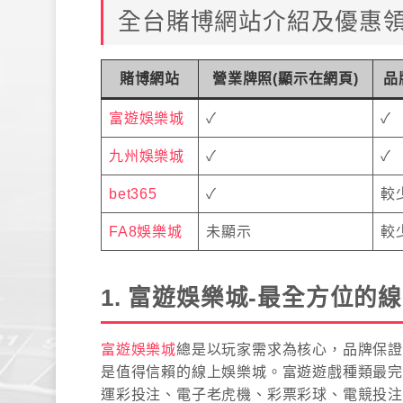
全台賭博網站介紹及優惠領
賭博網站
營業牌照(顯示在網頁)
品
富遊娛樂城
✓
✓
九州娛樂城
✓
✓
bet365
✓
較
FA8娛樂城
未顯示
較
1. 富遊娛樂城-最全方位
富遊娛樂城
總是以玩家需求為核心，品牌保證
是值得信賴的線上娛樂城。富遊遊戲種類最
運彩投注、電子老虎機、彩票彩球、電競投