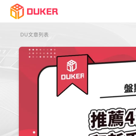
跳
至
主
要
內
DU文章列表
容