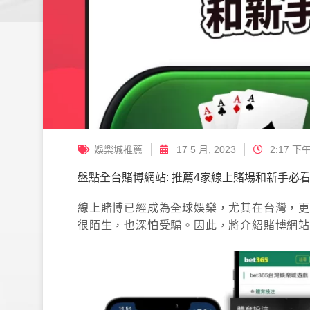
娛樂城推薦
17 5 月, 2023
2:17 下
盤點全台賭博網站: 推薦4家線上賭場和新手必
線上賭博已經成為全球娛樂，尤其在台灣，
很陌生，也深怕受騙。因此，將介紹賭博網