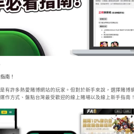
午
看指南！
更是有許多熱愛賭博網站的玩家。但對於新手來說，選擇賭博
站運作方式、盤點台灣最受歡迎的線上賭場以及線上新手指南