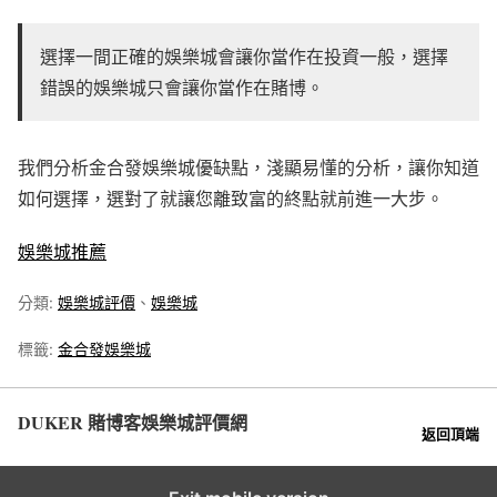
選擇一間正確的娛樂城會讓你當作在投資一般，選擇
錯誤的娛樂城只會讓你當作在賭博。
我們分析金合發娛樂城優缺點，淺顯易懂的分析，讓你知道
如何選擇，選對了就讓您離致富的終點就前進一大步。
娛樂城推薦
分類:
娛樂城評價
、
娛樂城
標籤:
金合發娛樂城
DUKER 賭博客娛樂城評價網
返回頂端