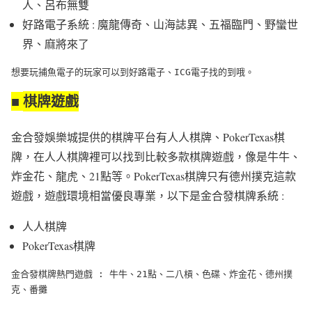
人、呂布無雙
好路電子系統 : 魔龍傳奇、山海誌異、五福臨門、野蠻世
界、麻將來了
想要玩捕魚電子的玩家可以到好路電子、ICG電子找的到哦。
棋牌遊戲
■
金合發娛樂城提供的棋牌平台有人人棋牌、PokerTexas棋
牌，在人人棋牌裡可以找到比較多款棋牌遊戲，像是牛牛、
炸金花、龍虎、21點等。PokerTexas棋牌只有德州撲克這款
遊戲，遊戲環境相當優良專業，以下是金合發棋牌系統 :
人人棋牌
PokerTexas棋牌
金合發棋牌熱門遊戲 : 牛牛、21點、二八槓、色碟、炸金花、德州撲
克、番攤