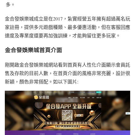
多。
金合發娛樂城成立是在2017，紮實經營五年擁有超過萬名玩
家註冊，提供多元遊戲種類、最多優惠活動，但在客服回應
速度及專業度還要再加強訓練，才能夠留住更多玩家。
金合發娛樂城首頁介面
剛開啟金合發娛樂城網站看到首頁有人性化介面顯示會員託
售及存款的目前人數，在首頁介面的風格非常亮麗，設計很
新穎，顏色非常搭配。如以下圖片: