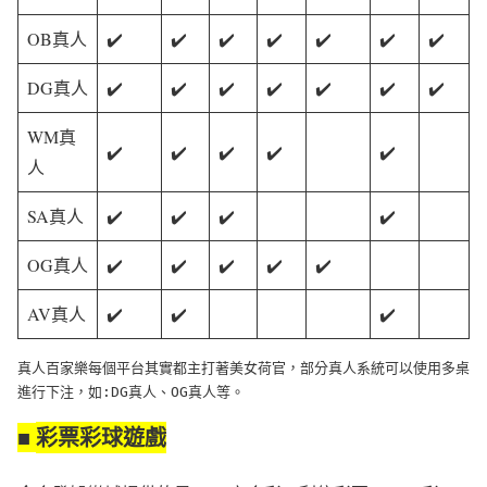
OB真人
✔️
✔️
✔️
✔️
✔️
✔️
✔️
DG真人
✔️
✔️
✔️
✔️
✔️
✔️
✔️
WM真
✔️
✔️
✔️
✔️
✔️
人
SA真人
✔️
✔️
✔️
✔️
OG真人
✔️
✔️
✔️
✔️
✔️
AV真人
✔️
✔️
✔️
真人百家樂每個平台其實都主打著美女荷官，部分真人系統可以使用多桌
進行下注，如:DG真人、OG真人等。
彩票彩球遊戲
■