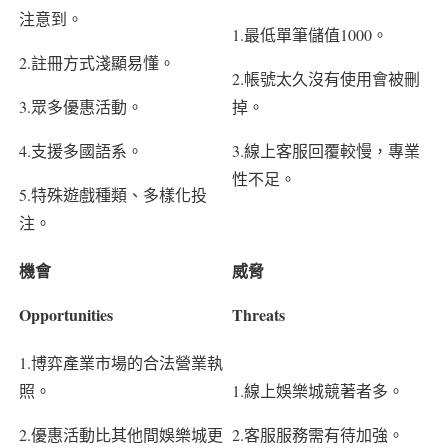
注意到。
1.最低單筆儲值1000。
2.註冊方式淺顯易懂。
2.帳號太久沒有使用會被刪
3.眾多優惠活動。
掉。
4.支援多國語系。
3.線上客服回覆較慢，專業
性不足。
5.特殊遊戲種類、多樣化投
注。
機會
威脅
Opportunities
Threats
1.博弈產業市場的合法營業執
照。
1.線上娛樂城競著者多。
2.優惠活動比其他間娛樂城更
2.客服服務需有待加強。