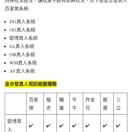
特殊玩法投注，讓玩家不斷有新鮮玩法，以下是金合發真人
百家樂系統:
DG真人系統
OG真人系統
歐博真人系統
SA真人系統
OB真人系統
WM真人系統
AV真人系統
金合發真人視訊遊戲種類
百家
龍
輪
牛
炸金
骰
三
樂
虎
盤
牛
花
寶
公
歐博真
✔️
✔️
✔️
✔️
✔️
✔️
✔️
人