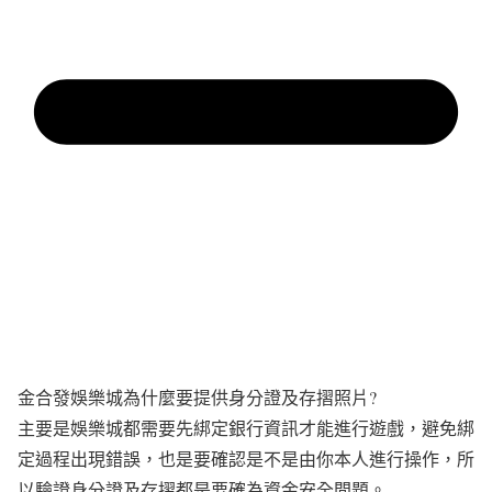
金合發娛樂城為什麼要提供身分證及存摺照片?
主要是娛樂城都需要先綁定銀行資訊才能進行遊戲，避免綁
定過程出現錯誤，也是要確認是不是由你本人進行操作，所
以驗證身分證及存摺都是要確為資金安全問題。