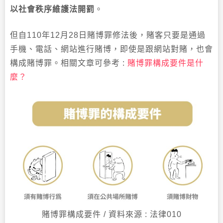
以社會秩序維護法開罰
。
但自110年12月28日賭博罪修法後，賭客只要是通過
手機、電話、網站進行賭博，即使是跟網站對賭，也會
構成賭博罪。相關文章可參考 :
賭博罪構成要件是什
麼？
賭博罪構成要件 / 資料來源 : 法律010