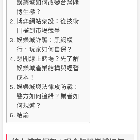
娛樂城如何改變台灣賭
博生態？
博弈網站架設：從技術
門檻到市場競爭
娛樂城詐騙：黑網橫
行，玩家如何自保？
想開線上賭場？先了解
娛樂城產業結構與經營
成本！
娛樂城與法律攻防戰：
警方如何追緝？業者如
何規避？
結論