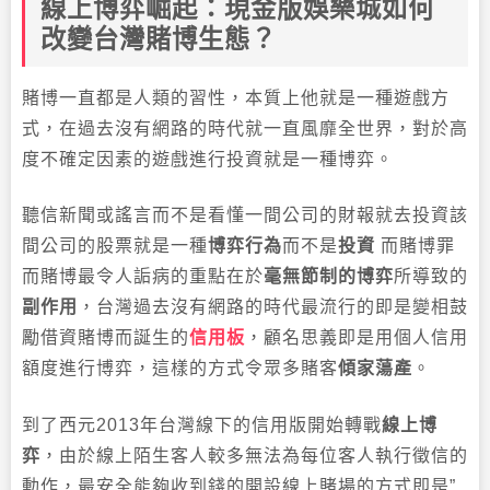
線上博弈崛起：現金版娛樂城如何
改變台灣賭博生態？
賭博一直都是人類的習性，本質上他就是一種遊戲方
式，在過去沒有網路的時代就一直風靡全世界，對於高
度不確定因素的遊戲進行投資就是一種博弈。
聽信新聞或謠言而不是看懂一間公司的財報就去投資該
間公司的股票就是一種
博弈行為
而不是
投資
而賭博罪
而賭博最令人詬病的重點在於
毫無節制的博弈
所導致的
副作用
，台灣過去沒有網路的時代最流行的即是變相鼓
勵借資賭博而誕生的
信用板
，顧名思義即是用個人信用
額度進行博弈，這樣的方式令眾多賭客
傾家蕩產
。
到了西元2013年台灣線下的信用版開始轉戰
線上博
弈
，由於線上陌生客人較多無法為每位客人執行徵信的
動作，最安全能夠收到錢的開設線上賭場的方式即是”