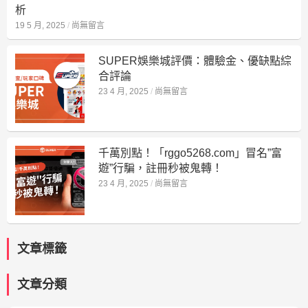
析
19 5 月, 2025
尚無留言
SUPER娛樂城評價：體驗金、優缺點綜
合評論
23 4 月, 2025
尚無留言
千萬別點！「rggo5268.com」冒名”富
遊”行騙，註冊秒被鬼轉！
23 4 月, 2025
尚無留言
文章標籤
文章分類