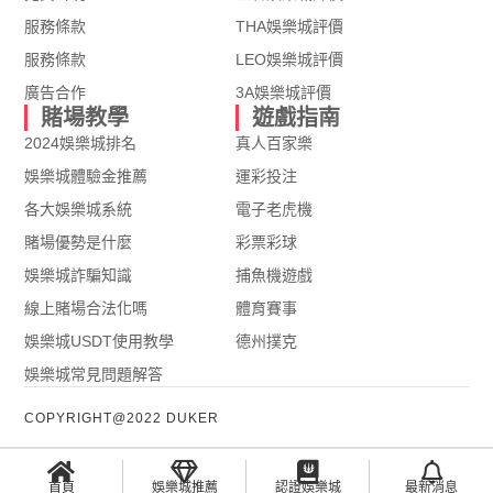
服務條款
THA娛樂城評價
服務條款
LEO娛樂城評價
廣告合作
3A娛樂城評價
賭場教學
遊戲指南
2024娛樂城排名
真人百家樂
娛樂城體驗金推薦
運彩投注
各大娛樂城系統
電子老虎機
賭場優勢是什麼
彩票彩球
娛樂城詐騙知識
捕魚機遊戲
線上賭場合法化嗎
體育賽事
娛樂城USDT使用教學
德州撲克
娛樂城常見問題解答
COPYRIGHT@2022 DUKER
首頁
娛樂城推薦
認證娛樂城
最新消息