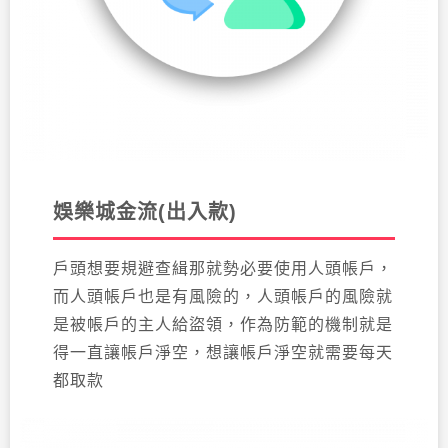
娛樂城金流(出入款)
戶頭想要規避查緝那就勢必要使用人頭帳戶，
而人頭帳戶也是有風險的，人頭帳戶的風險就
是被帳戶的主人給盜領，作為防範的機制就是
得一直讓帳戶淨空，想讓帳戶淨空就需要每天
都取款