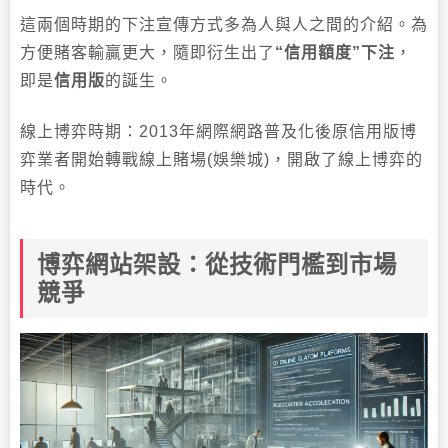
這兩個時期的下注宣傳方式多為人與人之間的介紹。為
方便賭客輸贏更大，隨即衍生出了
“信用額度”下注
，
即是
信用版
的誕生。
線上博弈時期：2013年網際網路普及化後原信用版博
弈業者開始轉戰線上賭場(娛樂城)，開啟了線上博弈的
時代。
博弈網站架設：從技術門檻到市場
競爭