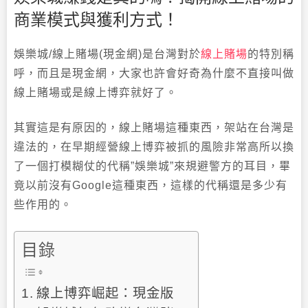
商業模式與獲利方式！
娛樂城/線上賭場(現金網)是台灣對於
線上賭場
的特別稱
呼，而且是現金網，大家也許會好奇為什麼不直接叫做
線上賭場或是線上博弈就好了。
其實這是有原因的，線上賭場這種東西，架站在台灣是
違法的，在早期經營線上博弈被抓的風險非常高所以換
了一個打模糊仗的代稱”娛樂城”來規避警方的耳目，畢
竟以前沒有Google這種東西，這樣的代稱還是多少有
些作用的。
目錄
線上博弈崛起：現金版