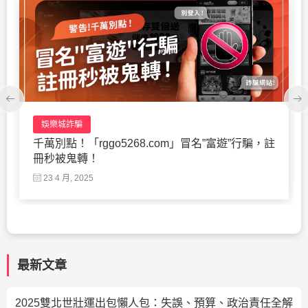
娛樂城詐騙
千萬別點！「rggo5268.com」冒名”富遊”行騙，註
冊秒被鬼轉！
23 4 月, 2025
最新文章
2025雙北世壯運出包懶人包：失誤、預算、政治責任全解