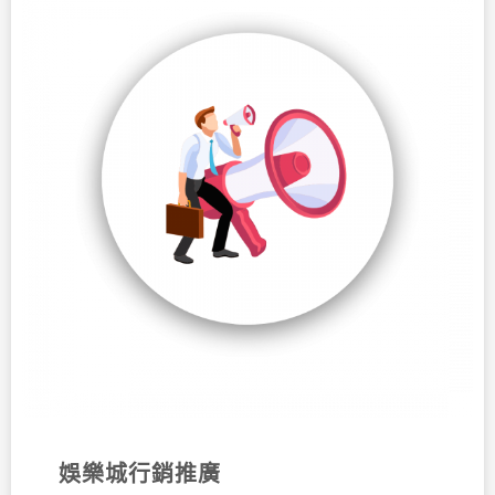
娛樂城行銷推廣