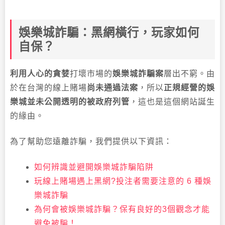
娛樂城詐騙：黑網橫行，玩家如何
自保？
利用人心的貪婪
打壞市場的
娛樂城詐騙案
層出不窮。由
於在台灣的線上賭場
尚未通過法案
，所以
正規經營的娛
樂城並未公開透明的被政府列管
，這也是這個網站誕生
的緣由。
為了幫助您遠離詐騙，我們提供以下資訊：
如何辨識並避開娛樂城詐騙陷阱
玩線上賭場遇上黑網?投注者需要注意的 6 種娛
樂城詐騙
為何會被娛樂城詐騙？保有良好的3個觀念才能
避免被騙！