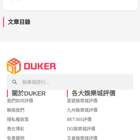
文章目錄
搜
搜
尋
尋
關於DUKER
各大娛樂城評價
我們如何評價
富遊娛樂城評價
聯絡我們
九州娛樂城評價
隱私權政策
BET365評價
責任博彩
DG娛樂城評價
免責聲明
王者娛樂城評價