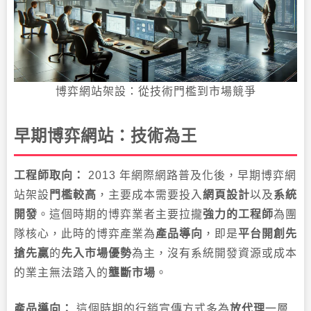
博弈網站架設：從技術門檻到市場競爭
早期博弈網站：技術為王
工程師取向：
2013 年網際網路普及化後，早期博弈網
站架設
門檻較高
，主要成本需要投入
網頁設計
以及
系統
開發
。這個時期的博弈業者主要拉攏
強力的工程師
為團
隊核心，此時的博弈產業為
產品導向
，即是
平台開創先
搶先贏
的
先入市場優勢
為主，沒有系統開發資源或成本
的業主無法踏入的
壟斷市場
。
產品導向：
這個時期的行銷宣傳方式多為
放代理
一層